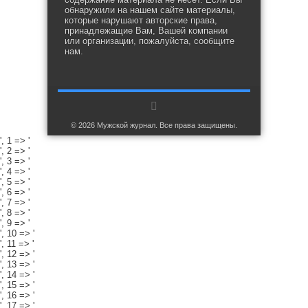
обнаружили на нашем сайте материалы,
которые нарушают авторские права,
принадлежащие Вам, Вашей компании
или организации, пожалуйста, сообщите
нам.
© 2026 Мужской журнал. Все права защищены.
', 1 => '
', 2 => '
', 3 => '
', 4 => '
', 5 => '
', 6 => '
', 7 => '
', 8 => '
', 9 => '
', 10 => '
', 11 => '
', 12 => '
', 13 => '
', 14 => '
', 15 => '
', 16 => '
', 17 => '