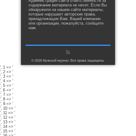
Администрация сайта ответственности за
содержание материала не несет. Если Вы
обнаружили на нашем сайте материалы,
которые нарушают авторские права,
принадлежащие Вам, Вашей компании
или организации, пожалуйста, сообщите
нам.
© 2026 Мужской журнал. Все права защищены.
', 1 => '
', 2 => '
', 3 => '
', 4 => '
', 5 => '
', 6 => '
', 7 => '
', 8 => '
', 9 => '
', 10 => '
', 11 => '
', 12 => '
', 13 => '
', 14 => '
', 15 => '
', 16 => '