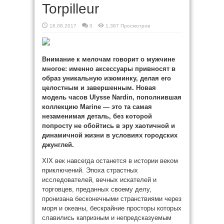
Torpilleur
18.08.2017
0
1,387 Просмотров
Внимание к мелочам говорит о мужчине
многое: именно аксессуары привносят в
образ уникальную изюминку, делая его
целостным и завершенным. Новая
модель часов Ulysse Nardin, пополнившая
коллекцию Marine — это та самая
незаменимая деталь, без которой
попросту не обойтись в эру
хаотичной и
динамичной жизни в условиях городских
джунглей.
XIX век навсегда останется в истории веком
приключений. Эпоха страстных
исследователей, вечных искателей и
торговцев, преданных своему делу,
пронизана бесконечными странствиями через
моря и океаны, бескрайние просторы которых
славились капризным и непредсказуемым