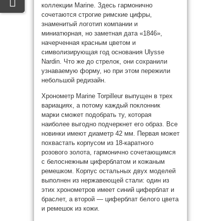
коллекции Marine. Здесь гармонично
сочетаются строгие римские цифры,
знаменитый логотип компании и
миниатюрная, но заметная дата «1846»,
начерченная красным цветом и
символизирующая год основания Ulysse
Nardin. Что же до стрелок, они сохранили
узнаваемую форму, но при этом пережили
небольшой редизайн.
Хронометр Marine Torpilleur выпущен в трех
вариациях, а потому каждый поклонник
марки сможет подобрать ту, которая
наиболее выгодно подчеркнет его образ. Все
новинки имеют диаметр 42 мм. Первая может
похвастать корпусом из 18-каратного
розового золота, гармонично сочетающимся
с белоснежным циферблатом и кожаным
ремешком. Корпус остальных двух моделей
выполнен из нержавеющей стали: один из
этих хронометров имеет синий циферблат и
браслет, а второй — циферблат белого цвета
и ремешок из кожи.