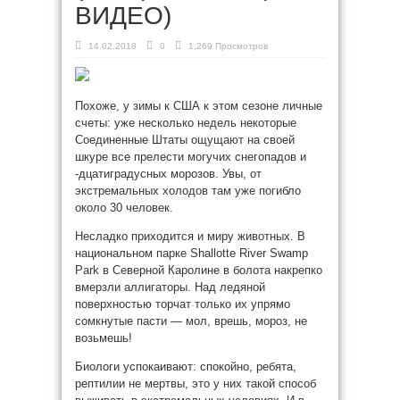
ВИДЕО)
14.02.2018
0
1,269 Просмотров
Похоже, у зимы к США к этом сезоне личные
счеты: уже несколько недель некоторые
Соединенные Штаты ощущают на своей
шкуре все прелести могучих снегопадов и
-дцатиградусных морозов. Увы, от
экстремальных холодов там уже погибло
около 30 человек.
Несладко приходится и миру
животных. В
национальном парке Shallotte River Swamp
Park в Северной Каролине в болота накрепко
вмерзли аллигаторы. Над ледяной
поверхностью торчат только их упрямо
сомкнутые пасти — мол, врешь, мороз, не
возьмешь!
Биологи успокаивают: спокойно, ребята,
рептилии не мертвы, это у них такой способ