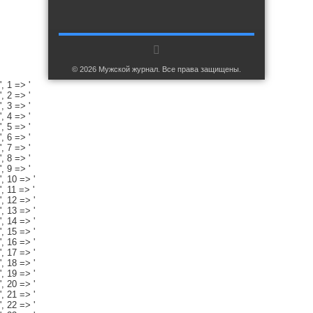
© 2026 Мужской журнал. Все права защищены.
', 1 => '
', 2 => '
', 3 => '
', 4 => '
', 5 => '
', 6 => '
', 7 => '
', 8 => '
', 9 => '
', 10 => '
', 11 => '
', 12 => '
', 13 => '
', 14 => '
', 15 => '
', 16 => '
', 17 => '
', 18 => '
', 19 => '
', 20 => '
', 21 => '
', 22 => '