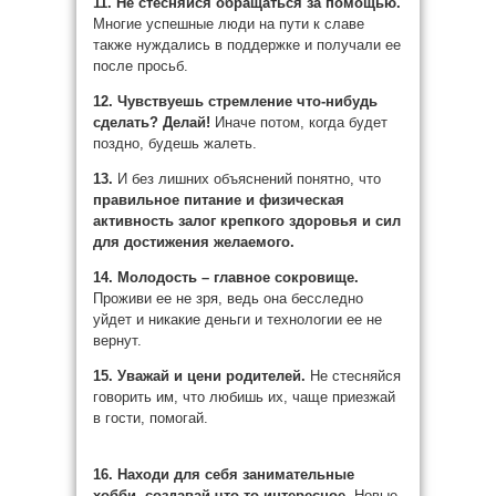
11. Не стесняйся обращаться за помощью.
Многие успешные люди на пути к славе
также нуждались в поддержке и получали ее
после просьб.
12. Чувствуешь стремление что-нибудь
сделать?
Делай!
Иначе потом, когда будет
поздно, будешь жалеть.
13.
И без лишних объяснений понятно, что
правильное питание и физическая
активность залог крепкого здоровья и сил
для достижения желаемого.
14. Молодость – главное сокровище.
Проживи ее не зря, ведь она бесследно
уйдет и никакие деньги и технологии ее не
вернут.
15. Уважай и цени родителей.
Не стесняйся
говорить им, что любишь их, чаще приезжай
в гости, помогай.
16. Находи для себя занимательные
хобби, создавай что-то интересное
.
Новые