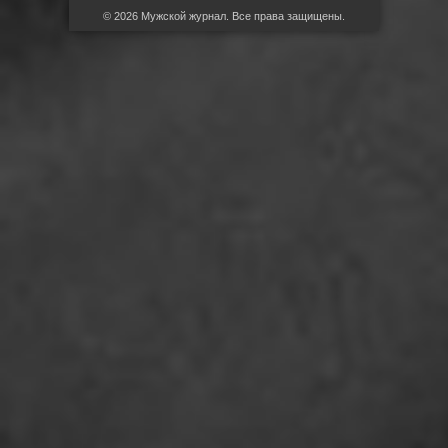
© 2026 Мужской журнал. Все права защищены.
RSS
Facebook
VK.com
Google Pllus+
Twitter
Обратная связь
', 1 => '
', 2 => '
', 3 => '
', 4 => '
', 5 => '
', 6 => '
', 7 => '
', 8 => '
', 9 => '
', 10 => '
', 11 => '
', 12 => '
', 13 => '
', 14 => '
', 15 => '
', 16 => '
', 17 => '
', 18 => '
', 19 => '
', 20 => '
', 21 => '
', 22 => '