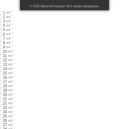
© 2026 Мужской журнал. Все права защищены.
', 1 => '
', 2 => '
', 3 => '
', 4 => '
', 5 => '
', 6 => '
', 7 => '
', 8 => '
', 9 => '
', 10 => '
', 11 => '
', 12 => '
', 13 => '
', 14 => '
', 15 => '
', 16 => '
', 17 => '
', 18 => '
', 19 => '
', 20 => '
', 21 => '
', 22 => '
', 23 => '
', 24 => '
', 25 => '
', 26 => '
', 27 => '