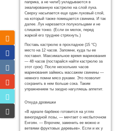
паприка, а не чили!) укладываются в
эмалированную кастрюлю на слой лука.
Сверху насыпается еще один луковый слой,
на который также помещается свинина. И так
далее. Лук нарезается полукольцами и не
слишком тонко. (Если он мелок, перед
жаркой его труднее стряхнуть.)
Поставь кастрюлю в прохладное (15 °С)
место на 12 часов. Запомни, куда ты ее
поставил. Максимальное время маринования
— 48 часов (постарайся найти кастрюлю за
этот срок). После нескольких часов
маринования займись массажем свинины —
немного помни мясо руками. Это позволит
сохранить в нем больше сока. Таким
упражнением ты заодно нагуляешь аппетит.
Откуда дровишки
«В идеале барбекю готовится на углях
виноградной лозы, — мечтает о несбыточном
Енгоян. — Впрочем, заменить ее можно и
ветвями фруктовых деревьев». Если и их у