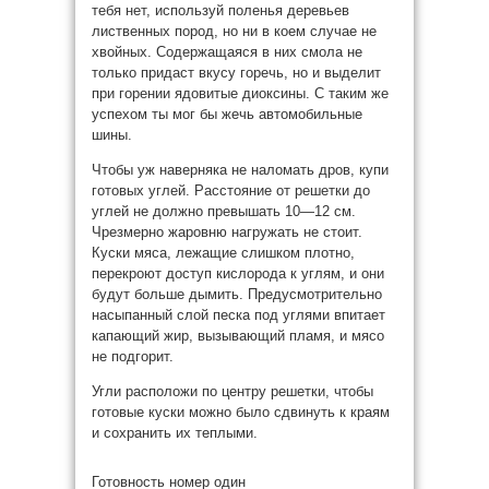
тебя нет, используй поленья деревьев
лиственных пород, но ни в коем случае не
хвойных. Содержащаяся в них смола не
только придаст вкусу горечь, но и выделит
при горении ядовитые диоксины. С таким же
успехом ты мог бы жечь автомобильные
шины.
Чтобы уж наверняка не наломать дров, купи
готовых углей. Расстояние от решетки до
углей не должно превышать 10—12 см.
Чрезмерно жаровню нагружать не стоит.
Куски мяса, лежащие слишком плотно,
перекроют доступ кислорода к углям, и они
будут больше дымить. Предусмотрительно
насыпанный слой песка под углями впитает
капающий жир, вызывающий пламя, и мясо
не подгорит.
Угли расположи по центру решетки, чтобы
готовые куски можно было сдвинуть к краям
и сохранить их теплыми.
Готовность номер один