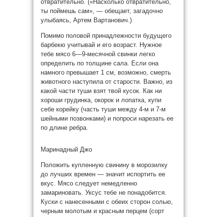
отвратительно. («Насколько отвратительно,
ты поймешь сам», — обещает, загадочно
улыбаясь, Артем Вартанович.)
Помимо половой принадлежности будущего
барбекю учитывай и его возраст. Нужное
тебе мясо 6—9-месячной свинки легко
определить по толщине сала. Если она
намного превышает 1 см, возможно, смерть
животного наступила от старости. Важно, из
какой части туши взят твой кусок. Как ни
хороши грудинка, окорок и лопатка, купи
себе корейку (часть туши между 4-м и 7-м
шейными позвонками) и попроси нарезать ее
по длине ребра.
Маринадный Джо
Положить купленную свинину в морозилку
до лучших времен — значит испортить ее
вкус. Мясо следует немедленно
замариновать. Уксус тебе не понадобится.
Куски с нанесенными с обеих сторон солью,
черным молотым и красным перцем (сорт