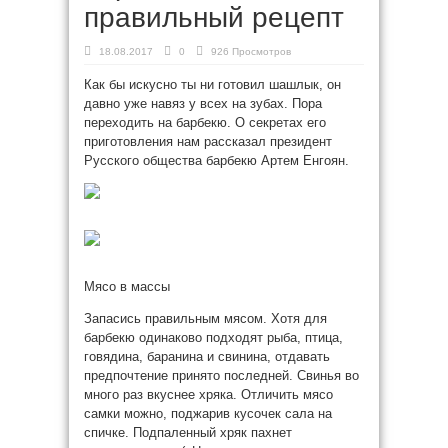
правильный рецепт
18.08.2017
0
926 Просмотров
Как бы искусно ты ни готовил шашлык, он
давно уже навяз у всех на зубах. Пора
переходить на барбекю. О секретах его
приготовления нам рассказал президент
Русского общества барбекю Артем Енгоян.
Мясо в массы
Запасись правильным мясом. Хотя для
барбекю одинаково
подходят рыба, птица,
говядина, баранина и свинина, отдавать
предпочтение принято последней. Свинья во
много раз вкуснее хряка. Отличить мясо
самки можно, поджарив кусочек сала на
спичке. Подпаленный хряк пахнет