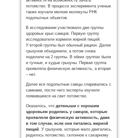
активности на возможность зачать
потомство. В процессе эксперимента ученые
также изучали мелкие молекулы РНК
подопытных объектов.
В исследовании участвовало две группы
здоровых крыс-самцов. Первую группу
исследователи кормили жирной пищей.
У второй группы был обычный рацион. Далее
грызунов объединили, а потом снова
поделили на 2 группы. В обеих группах были
и тучные, и худые грызуны. Первая группа
проявляла физическую активность, а вторая
– нет.
Далее все подопытные самцы спаривались с
самками, после чего эксперты изучили
появившееся на свет потомство.
Оказалось, что
детеныши с хорошим
здоровьем родились у самцов, которые
проявляли физическую активность, даже
в том случае, если они питались жирной
пищей
. У грызунов, которые мало двигались,
родилось потомство, склонное к сахарному