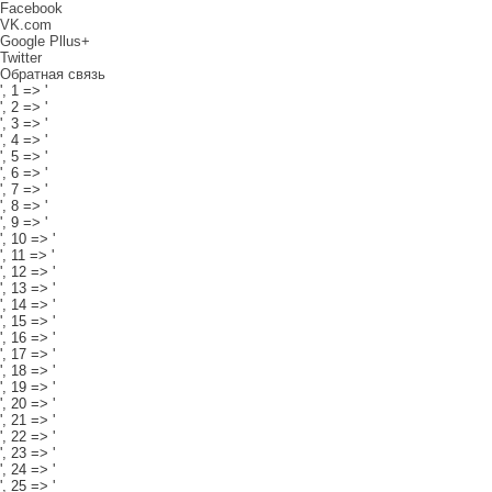
Facebook
VK.com
Google Pllus+
Twitter
Обратная связь
', 1 => '
', 2 => '
', 3 => '
', 4 => '
', 5 => '
', 6 => '
', 7 => '
', 8 => '
', 9 => '
', 10 => '
', 11 => '
', 12 => '
', 13 => '
', 14 => '
', 15 => '
', 16 => '
', 17 => '
', 18 => '
', 19 => '
', 20 => '
', 21 => '
', 22 => '
', 23 => '
', 24 => '
', 25 => '