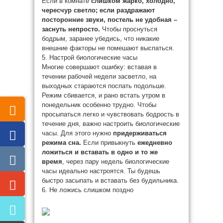
Если в комнате
слишком жарко, холодно,
чересчур светло; если раздражают
посторонние звуки, постель не удобная –
заснуть непросто.
Чтобы проснуться
бодрым, заранее убедись, что никакие
внешние факторы не помешают выспаться.
5. Настрой биологические часы
Многие совершают ошибку: вставая в
течении рабочей недели засветло, на
выходных стараются поспать подольше.
Режим сбивается, и рано встать утром в
понедельник особенно трудно. Чтобы
просыпаться легко и чувствовать бодрость в
течение дня, важно настроить биологические
часы. Для этого нужно
придерживаться
режима сна.
Если привыкнуть
ежедневно
ложиться и вставать в одно и то же
время
, через пару недель биологические
часы идеально настроятся. Ты будешь
быстро засыпать и вставать без будильника.
6. Не ложись слишком поздно