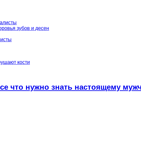
иалисты
ровья зубов и десен
листы
рушают кости
се что нужно знать настоящему муж