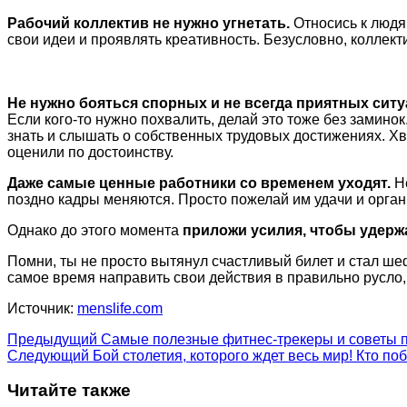
Рабочий коллектив не нужно угнетать.
Относись к людя
свои идеи и проявлять креативность. Безусловно, коллек
Не нужно бояться спорных и не всегда приятных ситуа
Если кого-то нужно похвалить, делай это тоже без замин
знать и слышать о собственных трудовых достижениях. Хва
оценили по достоинству.
Даже самые ценные работники со временем уходят.
Не
поздно кадры меняются. Просто пожелай им удачи и орга
Однако до этого момента
приложи усилия, чтобы удерж
Помни, ты не просто вытянул счастливый билет и стал ше
самое время направить свои действия в правильно русло,
Источник:
menslife.com
Предыдущий
Самые полезные фитнес-трекеры и советы п
Следующий
Бой столетия, которого ждет весь мир! Кто 
Читайте также