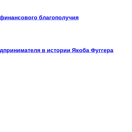
 финансового благополучия
едпринимателя в истории Якоба Фуггера