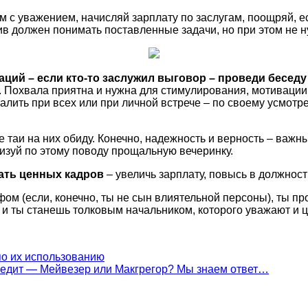
м с уважением, начисляй зарплату по заслугам, поощряй, 
тив должен понимать поставленные задачи, но при этом не 
ций – если кто-то заслужил выговор – проведи беседу и
ок. Похвала приятна и нужна для стимулирования, мотиваци
лить при всех или при личной встрече – по своему усмотре
 таи на них обиду. Конечно, надежность и верность – важн
низуй по этому поводу прощальную вечеринку.
ать ценных кадров
– увеличь зарплату, повысь в должност
фом (если, конечно, ты не сын влиятельной персоны), ты п
 и ты станешь толковым начальником, которого уважают и ц
о их использованию
победит — Мейвезер или Макгрегор? Мы знаем ответ…