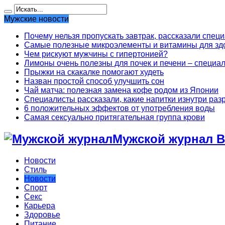
Мужские новости
Почему нельзя пропускать завтрак, рассказали спец
Самые полезные микроэлементы и витамины для здо
Чем рискуют мужчины с гипертонией?
Лимоны очень полезны для почек и печени – специа
Прыжки на скакалке помогают худеть
Назван простой способ улучшить сон
Чай матча: полезная замена кофе родом из Японии
Специалисты рассказали, какие напитки изнутри раз
6 положительных эффектов от употребления воды
Самая сексуально притягательная группа крови
Мужской журнал В
Новости
Стиль
Новости
Спорт
Секс
Карьера
Здоровье
Питание