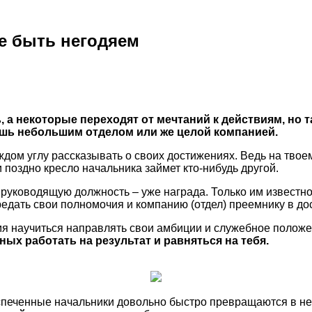
е быть негодяем
 а некоторые переходят от мечтаний к действиям, но т
ешь небольшим отделом или же целой компанией.
ждом углу рассказывать о своих достижениях. Ведь на твоем
 поздно кресло начальника займет кто-нибудь другой.
руководящую должность – уже награда. Только им известно,
редать свои полномочия и компанию (отдел) преемнику в до
емя научиться направлять свои амбиции и служебное положе
х работать на результат и равняться на тебя.
испеченные начальники довольно быстро превращаются в н