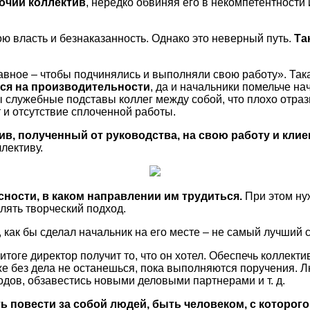
очий коллектив
, нередко обвиняя его в некомпетентности 
ою власть и безнаказанность. Однако это неверный путь.
Та
лавное – чтобы подчинялись и выполняли свою работу». Так
тся на производительности
, да и начальники помельче на
 служебные подставы коллег между собой, что плохо отрази
т и отсутствие сплоченной работы.
ив, полученный от руководства, на свою работу и клие
лективу.
сности, в каком направлении им трудиться.
При этом ну
влять творческий подход.
 как бы сделал начальник на его месте – не самый лучший 
итоге директор получит то, что он хотел. Обеспечь коллект
оже без дела не останешься, пока выполняются поручения. 
дов, обзавестись новыми деловыми партнерами и т. д.
ть повести за собой людей, быть человеком, с которог