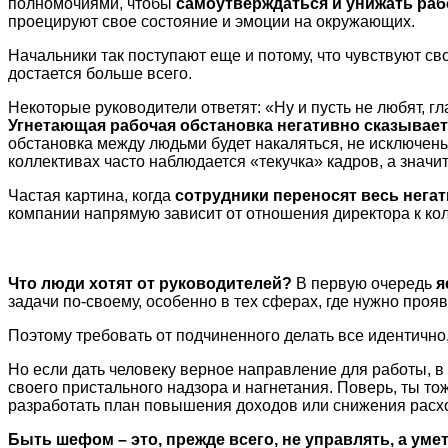
полномочиями, чтобы
самоутверждаться и унижать раб
проецируют свое состояние и эмоции на окружающих.
Начальники так поступают еще и потому, что чувствуют св
достается больше всего.
Некоторые руководители ответят: «Ну и пусть не любят, г
Угнетающая рабочая обстановка негативно сказывае
обстановка между людьми будет накаляться, не исключены
коллективах часто наблюдается «текучка» кадров, а значи
Частая картина, когда
сотрудники переносят весь негат
компании напрямую зависит от отношения директора к кол
Что люди хотят от руководителей?
В первую очередь
я
задачи по-своему, особенно в тех сферах, где нужно проя
Поэтому требовать от подчиненного делать все идентично,
Но если дать человеку верное направление для работы, в 
своего пристального надзора и нагнетания. Поверь, ты т
разработать план повышения доходов или снижения расхо
Быть шефом – это, прежде всего, не управлять, а уме