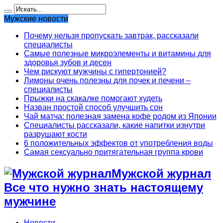
Мужские новости
Почему нельзя пропускать завтрак, рассказали
специалисты
Самые полезные микроэлементы и витамины для
здоровья зубов и десен
Чем рискуют мужчины с гипертонией?
Лимоны очень полезны для почек и печени –
специалисты
Прыжки на скакалке помогают худеть
Назван простой способ улучшить сон
Чай матча: полезная замена кофе родом из Японии
Специалисты рассказали, какие напитки изнутри
разрушают кости
6 положительных эффектов от употребления воды
Самая сексуально притягательная группа крови
Мужской журнал
Все что нужно знать настоящему
мужчине
Новости