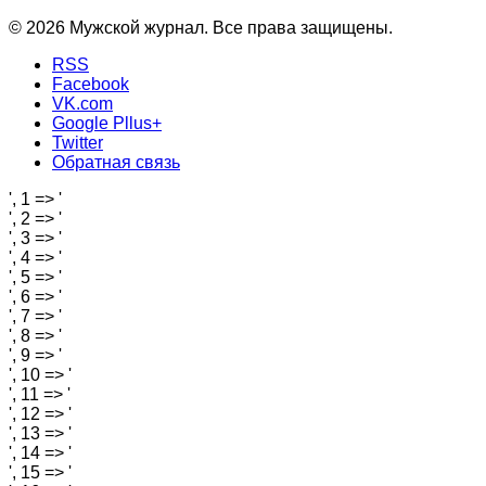
© 2026 Мужской журнал. Все права защищены.
RSS
Facebook
VK.com
Google Pllus+
Twitter
Обратная связь
', 1 => '
', 2 => '
', 3 => '
', 4 => '
', 5 => '
', 6 => '
', 7 => '
', 8 => '
', 9 => '
', 10 => '
', 11 => '
', 12 => '
', 13 => '
', 14 => '
', 15 => '