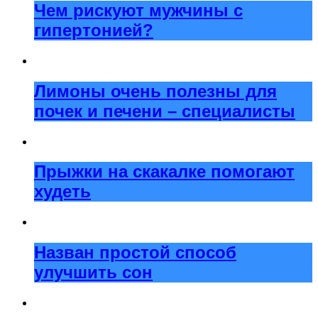
Чем рискуют мужчины с
гипертонией?
Лимоны очень полезны для
почек и печени – специалисты
Прыжки на скакалке помогают
худеть
Назван простой способ
улучшить сон