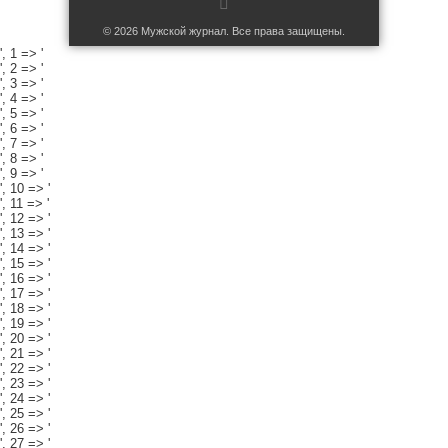
© 2026 Мужской журнал. Все права защищены.
', 1 => '
', 2 => '
', 3 => '
', 4 => '
', 5 => '
', 6 => '
', 7 => '
', 8 => '
', 9 => '
', 10 => '
', 11 => '
', 12 => '
', 13 => '
', 14 => '
', 15 => '
', 16 => '
', 17 => '
', 18 => '
', 19 => '
', 20 => '
', 21 => '
', 22 => '
', 23 => '
', 24 => '
', 25 => '
', 26 => '
', 27 => '