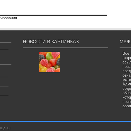
тирования
НОВОСТИ В КАРТИНКАХ
МУЖ
Все 
откр
ссыл
прис
пред
озна
мате
Адми
соде
обна
кото
прин
орга
ищены.