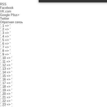
RSS
Facebook
VK.com
Google Pllus+
Twitter
Обратная связь
', 1 => '
', 2 => '
', 3 => '
', 4 => '
', 5 => '
', 6 => '
', 7 => '
', 8 => '
', 9 => '
', 10 => '
', 11 => '
', 12 => '
', 13 => '
', 14 => '
', 15 => '
', 16 => '
', 17 => '
', 18 => '
', 19 => '
', 20 => '
', 21 => '
', 22 => '
', 23 => '