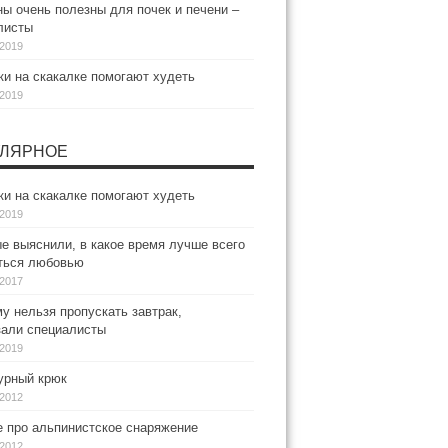
ы очень полезны для почек и печени –
листы
.2019
и на скакалке помогают худеть
.2019
ЛЯРНОЕ
и на скакалке помогают худеть
.2019
е выяснили, в какое время лучше всего
ться любовью
.2017
у нельзя пропускать завтрак,
зали специалисты
.2019
рный крюк
.2012
е про альпинистское снаряжение
.2012