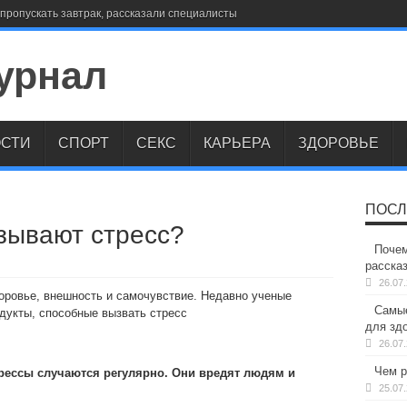
пропускать завтрак, рассказали специалисты
СТИ
СПОРТ
СЕКС
КАРЬЕРА
ЗДОРОВЬЕ
ПОСЛ
зывают стресс?
Почем
расска
26.07
доровье, внешность и самочувствие. Недавно ученые
Самые
дукты, способные вызвать стресс
для здо
26.07
Чем р
рессы случаются регулярно. Они вредят людям и
25.07