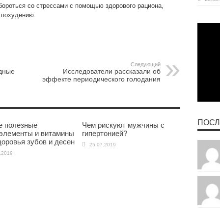
ороться со стрессами с помощью здорового рациона,
 похудению.
Следующий
одные
Исследователи рассказали об
эффекте периодического голодания
ПОСЛ
 полезные
Чем рискуют мужчины с
элементы и витамины
гипертонией?
доровья зубов и десен
25.07.2019
.2019