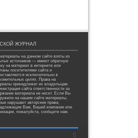
СКОЙ ЖУРНАЛ
материалы на данном сайте взяты из
ытых источников — имеют обратную
ку на материал в интернете или
ланы посетителями сайта и
оставляются исключительно в
комительных целях. Права на
риалы принадлежат их владельцам.
нистрация сайта ответственности за
ржание материала не несет. Если Вы
ружили на нашем сайте материалы,
рые нарушают авторские права,
адлежащие Вам, Вашей компании или
низации, пожалуйста, сообщите нам.