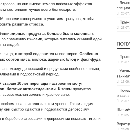
Лимон
стресса, но они имеют немало побочных эффектов.
специа
ым состоянием лучше всего без лекарств.
25.07
А провели эксперимент с участием грызунов, чтобы
Прыжк
ровать развитие стресса.
25.07
ебляли
жирные продукты, больше были склонны к
м
по сравнению крысами, которые питались обычной едой.
ПОПУ
и на людей.
я пища, в которой содержится много жиров.
Особенно
Прыжк
ных сортов мяса, молока, жареных блюд и фаст-фуда.
25.07
связь между депрессией и продуктами особенно сильна,
Учены
блюдами в подростковый период.
занима
13.09
й старше 30 лет перепады настроения могут
тов, богатых антиоксидантами
. К таким продуктам
Почем
, всевозможная зелень и красное вино.
расска
26.07
 проблемы на психологическом уровне. Таким людям
му они быстро сдаются и подергаются депрессиям.
Шлямбу
23.05
 в борьбе со стрессами и депрессиями помогают игры и
Вкратц
23.05