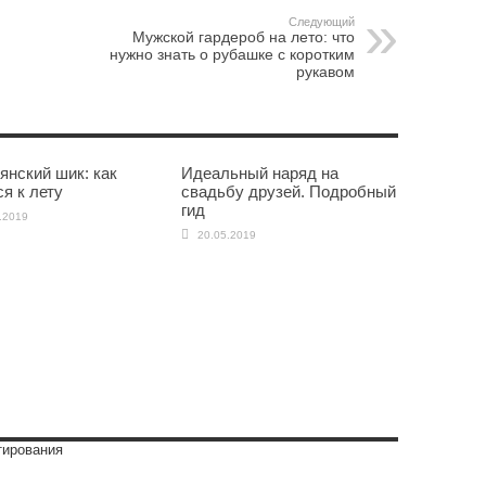
Следующий
Мужской гардероб на лето: что
нужно знать о рубашке с коротким
рукавом
янский шик: как
Идеальный наряд на
я к лету
свадьбу друзей. Подробный
гид
.2019
20.05.2019
тирования