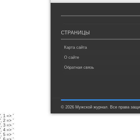
СТРАНИЦЫ
Карта сайта
О сайте
Обратная связь
© 2026 Мужской журнал. Все права защ
', 1 => '
', 2 => '
', 3 => '
', 4 => '
', 5 => '
', 6 => '