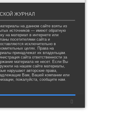
СКОЙ ЖУРНАЛ
материалы на данном сайте взяты из
ытых источников — имеют обратную
ку на материал в интернете или
ланы посетителями сайта и
оставляются исключительно в
комительных целях. Права на
риалы принадлежат их владельцам.
нистрация сайта ответственности за
ржание материала не несет. Если Вы
ружили на нашем сайте материалы,
рые нарушают авторские права,
адлежащие Вам, Вашей компании или
низации, пожалуйста, сообщите нам.