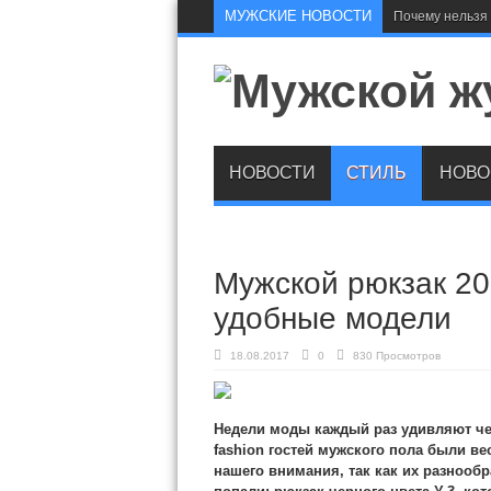
МУЖСКИЕ НОВОСТИ
Почему нельзя 
НОВОСТИ
СТИЛЬ
НОВО
Мужской рюкзак 20
удобные модели
18.08.2017
0
830 Просмотров
Недели моды каждый раз удивляют чем
fashion гостей мужского пола были ве
нашего внимания, так как их разнооб