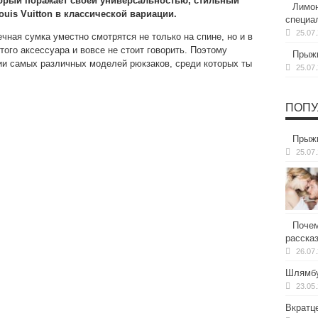
оторый поражает своей универсальностью, стильный
Лимон
uis Vuitton в классической вариации.
специа
25.07
чная сумка уместно смотрятся не только на спине, но и в
того аксессуара и вовсе не стоит говорить. Поэтому
Прыжк
и самых различных моделей рюкзаков, среди которых ты
25.07
ПОПУ
Прыжк
25.07
Почем
расска
26.07
Шлямбу
23.05
Вкратц