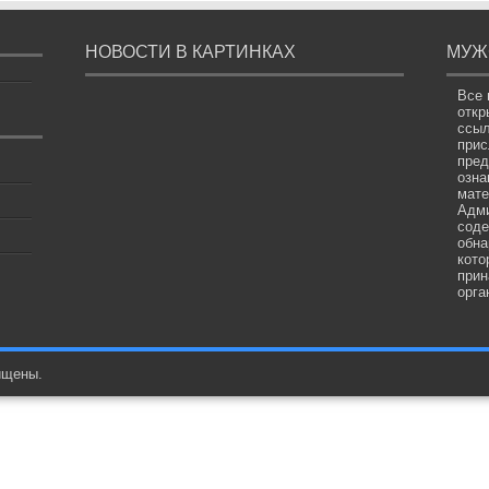
НОВОСТИ В КАРТИНКАХ
МУЖ
Все 
откр
ссыл
прис
пред
озна
мате
Адми
соде
обна
кото
прин
орга
ищены.