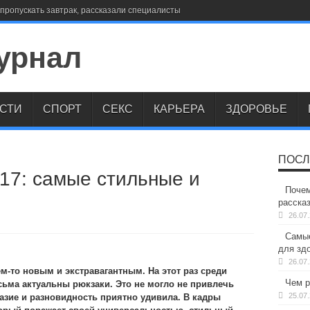
пропускать завтрак, рассказали специалисты
СТИ
СПОРТ
СЕКС
КАРЬЕРА
ЗДОРОВЬЕ
ПОСЛ
17: самые стильные и
Почем
расска
26.07
Самые
для здо
26.07
-то новым и экстравагантным. На этот раз среди
Чем р
сьма актуальны рюкзаки. Это не могло не привлечь
25.07
разие и разновидность приятно удивила. В кадры