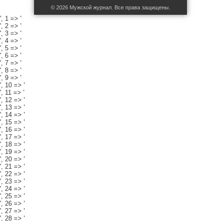
© 2026 Мужской журнал. Все права защищены.
', 1 => '
', 2 => '
', 3 => '
', 4 => '
', 5 => '
', 6 => '
', 7 => '
', 8 => '
', 9 => '
', 10 => '
', 11 => '
', 12 => '
', 13 => '
', 14 => '
', 15 => '
', 16 => '
', 17 => '
', 18 => '
', 19 => '
', 20 => '
', 21 => '
', 22 => '
', 23 => '
', 24 => '
', 25 => '
', 26 => '
', 27 => '
', 28 => '