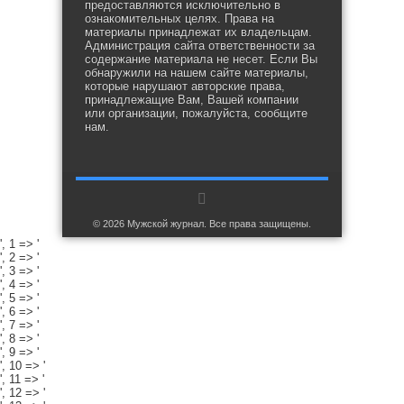
предоставляются исключительно в
ознакомительных целях. Права на
материалы принадлежат их владельцам.
Администрация сайта ответственности за
содержание материала не несет. Если Вы
обнаружили на нашем сайте материалы,
которые нарушают авторские права,
принадлежащие Вам, Вашей компании
или организации, пожалуйста, сообщите
нам.
© 2026 Мужской журнал. Все права защищены.
', 1 => '
', 2 => '
', 3 => '
', 4 => '
', 5 => '
', 6 => '
', 7 => '
', 8 => '
', 9 => '
', 10 => '
', 11 => '
', 12 => '