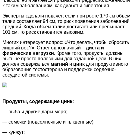
плюсов, но и является признаком предрасположенности
к таким заболеваниям, как диабет и гипертония.
Эксперты сделали подсчет: если при росте 170 см объем
талии составляет 94 см, то риск появления заболеваний
средний. Когда объем талии достигает или превышает
101 см, то риск становится высоким.
Многих интересует вопрос: «Что делать, чтобы сбросить
лишний вес?». Ответ однозначный –
диета и
физические нагрузки
. Кроме того, продукты должны
быть не просто полезными для заданной цели. В них
должен содержаться
магний
и
цинк
для продуктивного
образования тестостерона и поддержки сердечно-
сосудистой системы.
Продукты, содержащие цинк:
— рыба и другие дары моря;
— семечки (подсолнечные и тыквенные);
— кунжут;