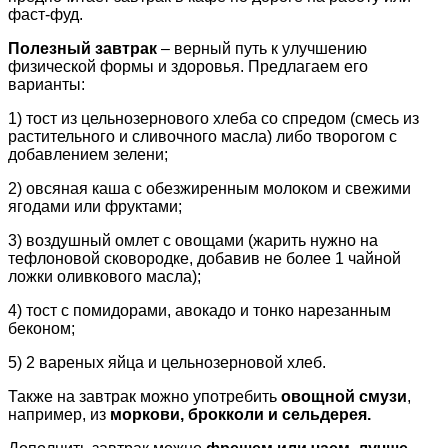
фаст-фуд.
Полезный завтрак
– верный путь к улучшению
физической формы и здоровья. Предлагаем его
варианты:
1) тост из цельнозернового хлеба со спредом (смесь из
растительного и сливочного масла) либо творогом с
добавлением зелени;
2) овсяная каша с обезжиренным молоком и свежими
ягодами или фруктами;
3) воздушный омлет с овощами (жарить нужно на
тефлоновой сковородке, добавив не более 1 чайной
ложки оливкового масла);
4) тост с помидорами, авокадо и тонко нарезанным
беконом;
5) 2 вареных яйца и цельнозерновой хлеб.
Также на завтрак можно употребить
овощной смузи
,
например, из
моркови, брокколи и сельдерея.