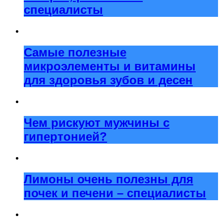
специалисты
Самые полезные
микроэлементы и витамины
для здоровья зубов и десен
Чем рискуют мужчины с
гипертонией?
Лимоны очень полезны для
почек и печени – специалисты