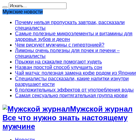
Мужские новости
Почему нельзя пропускать завтрак, рассказали
специалисты
Самые полезные микроэлементы и витамины для
здоровья зубов и десен
Чем рискуют мужчины с гипертонией?
Лимоны очень полезны для почек и печени –
специалисты
Прыжки на скакалке помогают худеть
Назван простой способ улучшить сон
Чай матча: полезная замена кофе родом из Японии
Специалисты рассказали, какие напитки изнутри
разрушают кости
6 положительных эффектов от употребления воды
Самая сексуально притягательная группа крови
Мужской журнал
Все что нужно знать настоящему
мужчине
Новости