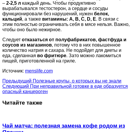
–
2-2,5 л
каждый день. Чтобы продуктивно
вырабатывался тестостерон, а сердце и сосуды
функционировали без нарушений, нужен
белок,
кальций
, а также
витамины: А, В, С, D, E
. В связи с
этим полностью ограничивать себя в мясе нельзя. Важно,
чтобы оно было нежирное.
Следует
отказаться от полуфабрикатов, фастфуда и
соусов из магазинов
, потому что в них повышенное
количество натрия и сахара. Не подойдет для диеты и
еда, сделанная
во фритюре
. Зато можно лакомиться
пищей, приготовленной на гриле.
Источник:
menslife.com
Предыдущий
Полезные крупы, о которых вы не знали
Следующий
При неправильной готовке в еде образуется
опасный канцероген
Читайте также
Чай матча: полезная замена кофе родом из