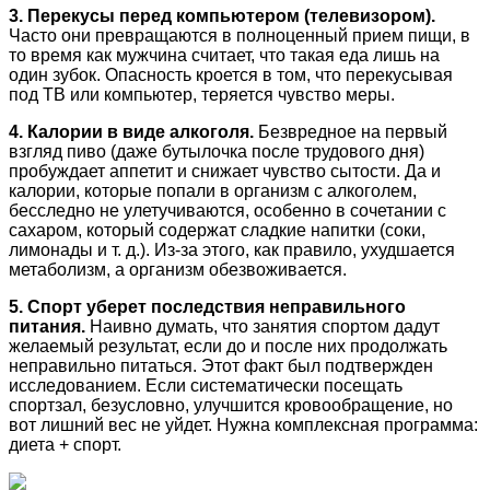
3. Перекусы перед компьютером (телевизором).
Часто они превращаются в полноценный прием пищи, в
то время как мужчина считает, что такая еда лишь на
один зубок. Опасность кроется в том, что перекусывая
под ТВ или компьютер, теряется чувство меры.
4. Калории в виде алкоголя.
Безвредное на первый
взгляд пиво (даже бутылочка после трудового дня)
пробуждает аппетит и снижает чувство сытости. Да и
калории, которые попали в организм с алкоголем,
бесследно не улетучиваются, особенно в сочетании с
сахаром, который содержат сладкие напитки (соки,
лимонады и т. д.). Из-за этого, как правило, ухудшается
метаболизм, а организм обезвоживается.
5. Спорт уберет последствия неправильного
питания.
Наивно думать, что занятия спортом дадут
желаемый результат, если до и после них продолжать
неправильно питаться. Этот факт был подтвержден
исследованием. Если систематически посещать
спортзал, безусловно, улучшится кровообращение, но
вот лишний вес не уйдет. Нужна комплексная программа:
диета + спорт.