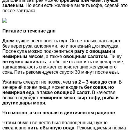
Дополнить завтрак можно
фрешем или чаем, лучше
зеленым
. Но если есть желание выпить кофе, сделай это
после завтрака.
Питание в течение дня
Днем
лучше всего поесть
суп
. Он не только насыщает
без перегруза калориями, но и полезный для желудка.
После супа можно подкрепиться
рагу с овощами и
нежирным мясом
, а также
овощным салатом
. Пищу
не нужно запивать
, чтобы не осложнять пищеварение,
так как жидкость снижает консистенцию желудочного
сока. Пить рекомендуется спустя 30 минут после еды.
Ужинать
следует не позже, чем
за 2 – 3 часа до сна
. В
вечерний прием пищи может входить
белковая, но
нежирная еда
, а также
овощной салат
. В качестве
белков подойдет
нежирное мясо, сыр тофу, рыба и
другие дары моря.
Что можно, а что нельзя в диетическом рационе
Чтобы обмен веществ был полноценным, нужно
ежедневно
пить обычную воду
. Рекомендуемая норма