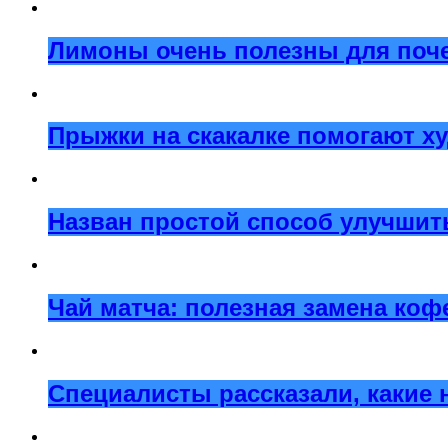
Лимоны очень полезны для поче
Прыжки на скакалке помогают х
Назван простой способ улучшит
Чай матча: полезная замена коф
Специалисты рассказали, какие 