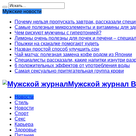
Мужские новости
Почему нельзя пропускать завтрак, рассказали спец
Самые полезные микроэлементы и витамины для здо
Чем рискуют мужчины с гипертонией?
Лимоны очень полезны для почек и печени – специа
Прыжки на скакалке помогают худеть
Назван простой способ улучшить сон
Чай матча: полезная замена кофе родом из Японии
Специалисты рассказали, какие напитки изнутри раз
6 положительных эффектов от употребления воды
Самая сексуально притягательная группа крови
Мужской журнал В
Новости
Стиль
Новости
Спорт
Секс
Карьера
Здоровье
Питание