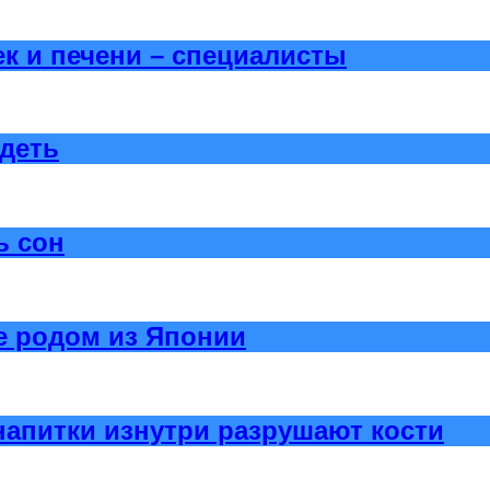
к и печени – специалисты
удеть
ь сон
е родом из Японии
напитки изнутри разрушают кости