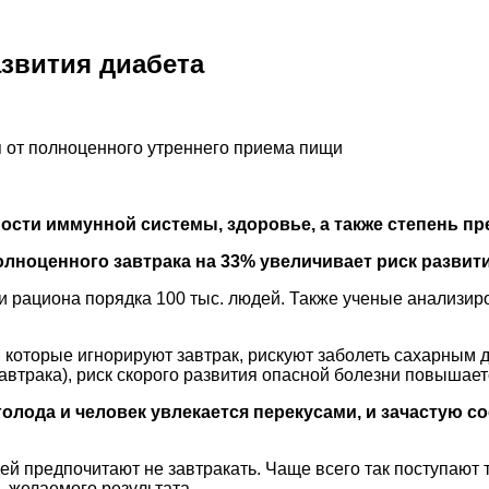
азвития диабета
 от полноценного утреннего приема пищи
ности иммунной системы, здоровье, а также степень 
полноценного завтрака на 33% увеличивает риск развити
 рациона порядка 100 тыс. людей. Также ученые анализир
 которые игнорируют завтрак, рискуют заболеть сахарным д
завтрака), риск скорого развития опасной болезни повышае
голода и человек увлекается перекусами, и зачастую 
й предпочитают не завтракать. Чаще всего так поступают т
ь желаемого результата.