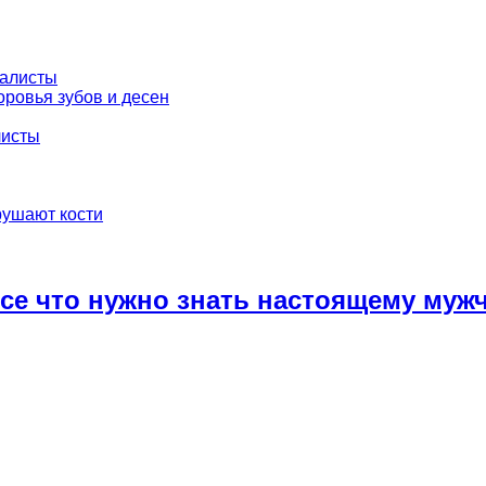
иалисты
ровья зубов и десен
листы
рушают кости
се что нужно знать настоящему муж