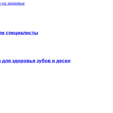
 на здоровье
али специалисты
для здоровья зубов и десен