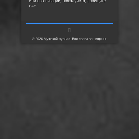
или организации, пожалуйста, сообщите
нам.
© 2026 Мужской журнал. Все права защищены.
', 1 => '
', 2 => '
', 3 => '
', 4 => '
', 5 => '
', 6 => '
', 7 => '
', 8 => '
', 9 => '
', 10 => '
', 11 => '
', 12 => '
', 13 => '
', 14 => '
', 15 => '
', 16 => '
', 17 => '
', 18 => '
', 19 => '
', 20 => '
', 21 => '