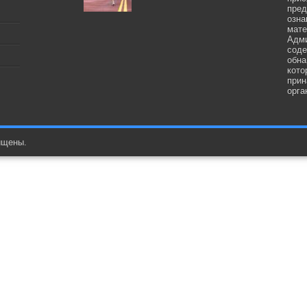
пред
озна
мате
Адми
соде
обна
кото
прин
орга
ищены.