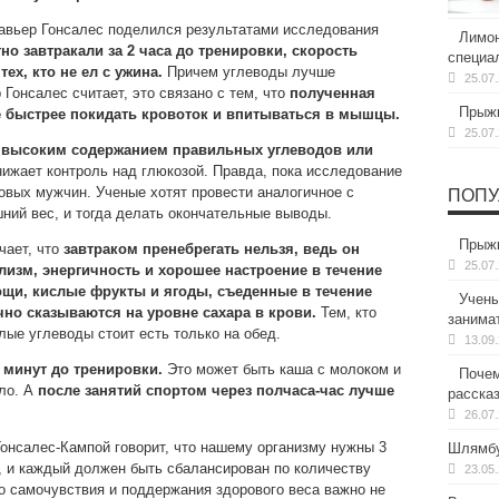
авьер Гонсалес поделился
результатами исследования
Лимон
но завтракали за 2 часа до тренировки, скорость
специа
ех, кто не ел с ужина.
Причем углеводы лучше
25.07
 Гонсалес считает, это связано с тем, что
полученная
Прыжк
е быстрее покидать кровоток и впитываться в мышцы.
25.07
 с высоким содержанием правильных углеводов или
нижает контроль над глюкозой. Правда, пока исследование
овых мужчин. Ученые хотят провести аналогичное с
ПОПУ
ний вес, и тогда делать окончательные выводы.
Прыжк
чает, что
завтраком пренебрегать нельзя, ведь он
25.07
лизм, энергичность и хорошее настроение в течение
щи, кислые фрукты и ягоды, съеденные в течение
Учены
чно сказываются на уровне сахара в крови.
Тем, кто
занима
лые углеводы стоит есть только на обед.
13.09
 минут до тренировки.
Это может быть каша с молоком и
Почем
сло. А
после занятий спортом через полчаса-час лучше
расска
26.07
онсалес-Кампой говорит, что нашему организму нужны 3
Шлямбу
, и каждый должен быть сбалансирован по количеству
23.05
о самочувствия и поддержания здорового веса важно не