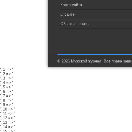
Карта сайта
О сайте
Обратная связь
© 2026 Мужской журнал. Все права защ
', 1 => '
', 2 => '
', 3 => '
', 4 => '
', 5 => '
', 6 => '
', 7 => '
', 8 => '
', 9 => '
', 10 => '
', 11 => '
', 12 => '
', 13 => '
', 14 => '
', 15 => '