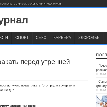
пропускать завтрак, рассказали специалисты
СТИ
СПОРТ
СЕКС
КАРЬЕРА
ЗДОРОВЬЕ
ПОСЛ
ракать перед утренней
Почем
расска
26.07
Самые
остью нужно позавтракать. Это придаст энергии и
для здо
чение дня
26.07
чему завтрак так важен.