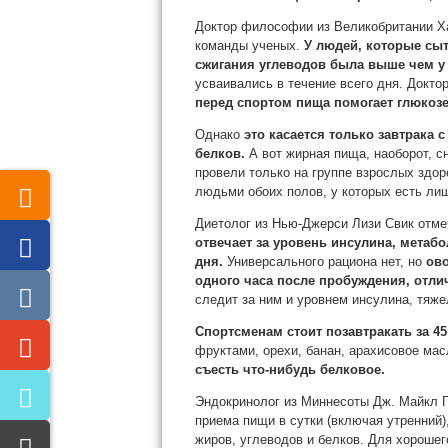
Доктор философии из Великобритании Х
команды ученых.
У людей, которые сыт
сжигания углеводов была выше чем у т
усваивались в течение всего дня. Доктор
перед спортом пища помогает глюкоз
Однако
это касается только завтрака
белков.
А вот жирная пища, наоборот, с
провели только на группе взрослых здор
людьми обоих полов, у которых есть лиш
Диетолог из Нью-Джерси Лизи Свик отме
отвечает за уровень инсулина, метабо
дня.
Универсального рациона нет, но
ово
одного часа после пробуждения, отли
следит за ним и уровнем инсулина, тяже
Спортсменам стоит позавтракать за 45
фруктами, орехи, банан, арахисовое ма
съесть что-нибудь белковое.
Эндокринолог из Миннесоты Дж. Майкл Г
приема пищи в сутки (включая утренний)
жиров, углеводов и белков. Для хорошег