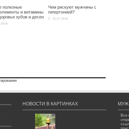
 полезные
Чем рискуют мужчины с
элементы и витамины
гипертонией?
доровья зубов и десен
25.07.2019
.2019
тирования
НОВОСТИ В КАРТИНКАХ
МУЖ
Все 
откр
ссыл
прис