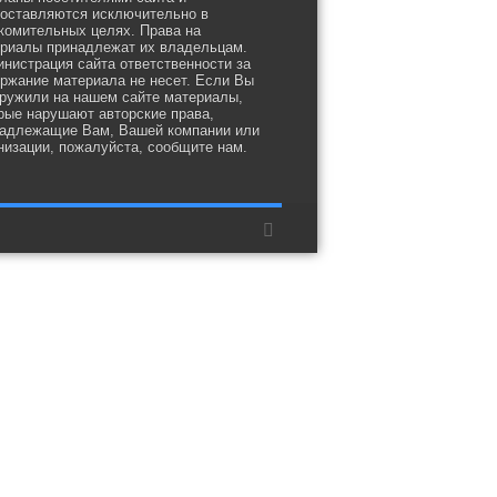
оставляются исключительно в
комительных целях. Права на
риалы принадлежат их владельцам.
нистрация сайта ответственности за
ржание материала не несет. Если Вы
ружили на нашем сайте материалы,
рые нарушают авторские права,
адлежащие Вам, Вашей компании или
низации, пожалуйста, сообщите нам.