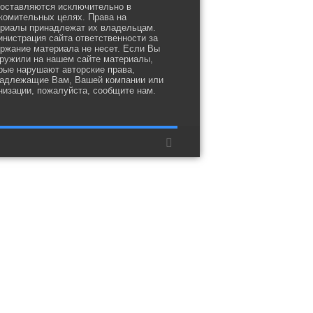
оставляются исключительно в
комительных целях. Права на
риалы принадлежат их владельцам.
нистрация сайта ответственности за
ржание материала не несет. Если Вы
ружили на нашем сайте материалы,
рые нарушают авторские права,
адлежащие Вам, Вашей компании или
низации, пожалуйста, сообщите нам.