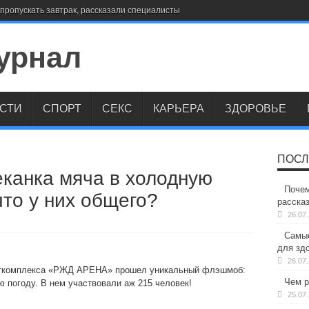
пропускать завтрак, рассказали специалисты
СТИ
СПОРТ
СЕКС
КАРЬЕРА
ЗДОРОВЬЕ
ПОСЛ
канка мяча в холодную
Почем
что у них общего?
расска
26.07
Самые
для здо
26.07
орткомплекса «РЖД АРЕНА» прошел уникальный флэшмоб:
Чем р
 погоду. В нем участвовали аж 215 человек!
25.07