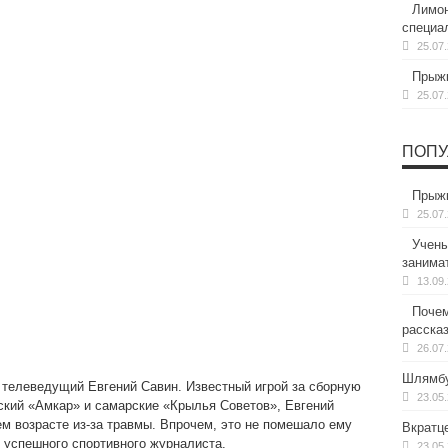
Лимон
специа
25.07
Прыжк
25.07
ПОПУ
Прыжк
25.07
Учены
занима
13.09
Почем
расска
26.07
Шлямбу
 телеведущий Евгений Савин. Известный игрой за сборную
23.05
ский «Амкар» и самарские «Крылья Советов», Евгений
м возрасте из-за травмы. Впрочем, это не помешало ему
Вкратц
 успешного спортивного журналиста.
23.05