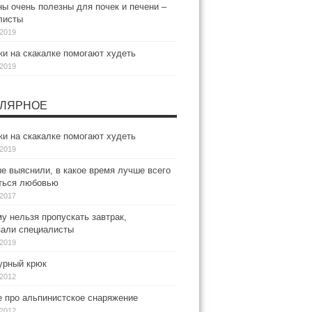
ы очень полезны для почек и печени –
листы
.2019
и на скакалке помогают худеть
.2019
ЛЯРНОЕ
и на скакалке помогают худеть
.2019
е выяснили, в какое время лучше всего
ться любовью
.2017
у нельзя пропускать завтрак,
зали специалисты
.2019
рный крюк
.2012
е про альпинистское снаряжение
.2012