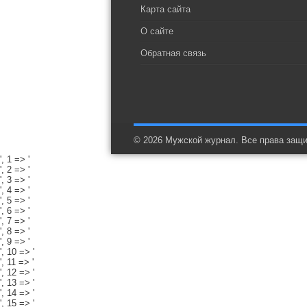
Карта сайта
О сайте
Обратная связь
© 2026 Мужской журнал. Все права защ
', 1 => '
', 2 => '
', 3 => '
', 4 => '
', 5 => '
', 6 => '
', 7 => '
', 8 => '
', 9 => '
', 10 => '
', 11 => '
', 12 => '
', 13 => '
', 14 => '
', 15 => '