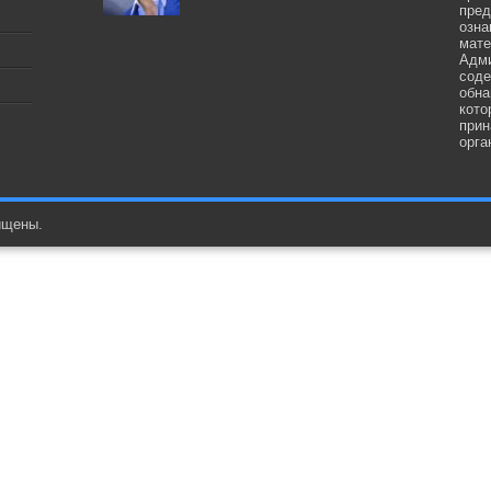
пред
озна
мате
Адми
соде
обна
кото
прин
орга
ищены.