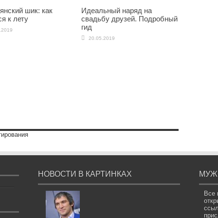
янский шик: как
Идеальный наряд на
я к лету
свадьбу друзей. Подробный
гид
.2019
20.05.2019
тирования
НОВОСТИ В КАРТИНКАХ
МУЖ
Все 
откр
ссыл
прис