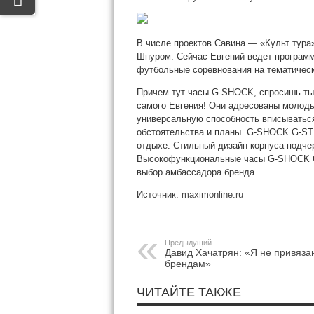
В числе проектов Савина ― «Культ тура»
Шнуром. Сейчас Евгений ведет программ
футбольные соревнования на тематическ
Причем тут часы G-SHOCK, спросишь ты
самого Евгения! Они адресованы молоды
универсальную способность вписыватьс
обстоятельства и планы. G-SHOCK G-STE
отдыхе. Стильный дизайн корпуса подчер
Высокофункциональные часы G-SHOCK G
выбор амбассадора бренда.
Источник:
maximonline.ru
Предыдущий
Давид Хачатрян: «Я не привязан
брендам»
ЧИТАЙТЕ ТАКЖЕ