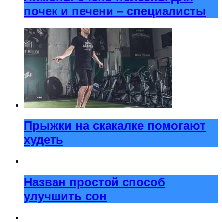
почек и печени – специалисты
Прыжки на скакалке помогают
худеть
Назван простой способ
улучшить сон