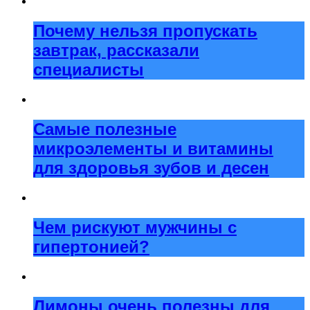
Почему нельзя пропускать
завтрак, рассказали
специалисты
Самые полезные
микроэлементы и витамины
для здоровья зубов и десен
Чем рискуют мужчины с
гипертонией?
Лимоны очень полезны для