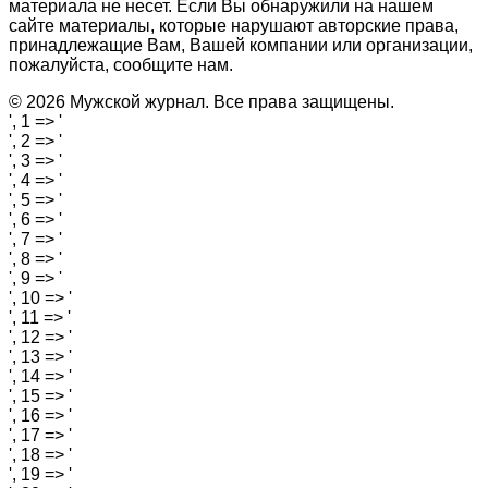
материала не несет. Если Вы обнаружили на нашем
сайте материалы, которые нарушают авторские права,
принадлежащие Вам, Вашей компании или организации,
пожалуйста, сообщите нам.
© 2026 Мужской журнал. Все права защищены.
', 1 => '
', 2 => '
', 3 => '
', 4 => '
', 5 => '
', 6 => '
', 7 => '
', 8 => '
', 9 => '
', 10 => '
', 11 => '
', 12 => '
', 13 => '
', 14 => '
', 15 => '
', 16 => '
', 17 => '
', 18 => '
', 19 => '