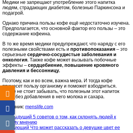
Медики не запрещают употребление этого напитка
людям, страдающих диабетом, болезнью Паркинсона и
подагрой.
Однако причина пользы кофе ещё недостаточно изучена.
Предполагается, что основной фактор его пользы – это
содержание кофеина.
В то же время медики предупреждают, что наряду с его
полезными свойствами есть и
противопоказания
– это
серьезные
сердечно-сосудистые заболевания и
онкология
. Также кофе может вызывать побочные
эффекты –
сердцебиение, повышение кровяного
давления и бессонницу.
Поэтому, как и во всем, важна мера. И тогда кофе
принесет пользу организму и поможет взбодриться.
Также не стоит забывать, что полезным этот напиток
будет без добавления в него молока и сахара.
Источник:
menslife.com
Предыдущий
5 советов о том, как склонять людей к
своему мнению
Следующий
Что может рассказать о девушке цвет ее
глаз?