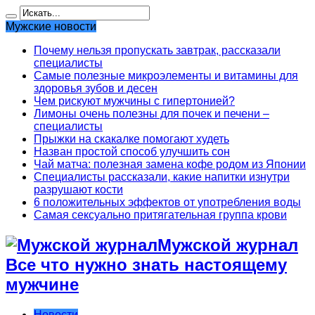
Мужские новости
Почему нельзя пропускать завтрак, рассказали
специалисты
Самые полезные микроэлементы и витамины для
здоровья зубов и десен
Чем рискуют мужчины с гипертонией?
Лимоны очень полезны для почек и печени –
специалисты
Прыжки на скакалке помогают худеть
Назван простой способ улучшить сон
Чай матча: полезная замена кофе родом из Японии
Специалисты рассказали, какие напитки изнутри
разрушают кости
6 положительных эффектов от употребления воды
Самая сексуально притягательная группа крови
Мужской журнал
Все что нужно знать настоящему
мужчине
Новости