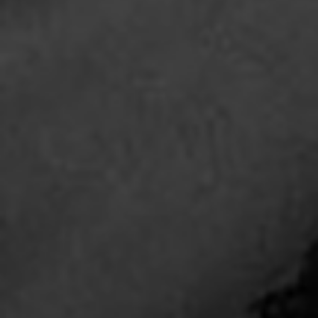
', 3 => '
', 4 => '
', 5 => '
', 6 => '
', 7 => '
', 8 => '
', 9 => '
', 10 => '
', 11 => '
', 12 => '
', 13 => '
', 14 => '
', 15 => '
', 16 => '
', 17 => '
', 18 => '
', 19 => '
', 20 => '
', 21 => '
', 22 => '
', 23 => '
', 24 => '
', 25 => '
', 26 => '
', 27 => '
', 28 => '
', 29 => '
', ), ) memory start/end/dif 13387048/13564408/177368 get_num_queries
start/end/dif 25/29/4 sapecontext worked beforecontent and aftercontent is