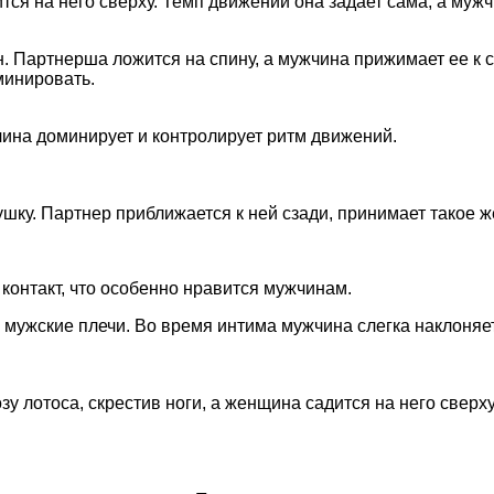
ится на него сверху. Темп движений она задает сама, а му
. Партнерша ложится на спину, а мужчина прижимает ее к с
минировать.
ина доминирует и контролирует ритм движений.
шку. Партнер приближается к ней сзади, принимает такое ж
контакт, что особенно нравится мужчинам.
 мужские плечи. Во время интима мужчина слегка наклоняет
зу лотоса, скрестив ноги, а женщина садится на него сверх