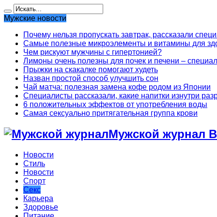
Мужские новости
Почему нельзя пропускать завтрак, рассказали спец
Самые полезные микроэлементы и витамины для здо
Чем рискуют мужчины с гипертонией?
Лимоны очень полезны для почек и печени – специа
Прыжки на скакалке помогают худеть
Назван простой способ улучшить сон
Чай матча: полезная замена кофе родом из Японии
Специалисты рассказали, какие напитки изнутри раз
6 положительных эффектов от употребления воды
Самая сексуально притягательная группа крови
Мужской журнал В
Новости
Стиль
Новости
Спорт
Секс
Карьера
Здоровье
Питание