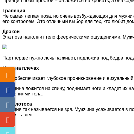
Принцип позы простой – он ложится на кровать, а она сад
Трапеция
Не самая легкая поза, но очень возбуждающая для мужчин
его контролем. Это отличный выбор для тех, кто любит до
Дракон
Эта поза наполнит тело феерическими ощущениями. Мужч
Партнерше нужно лечь на живот, подложив под бедра поду
Ноги на плечах
Поза обеспечивает глубокое проникновение и визуальный 
Женщина ложится на спину, поднимает ноги и кладет их на
движениями тела.
Поза лотоса
Позиция так называется не зря. Мужчина усаживается в по
двигая тазом.