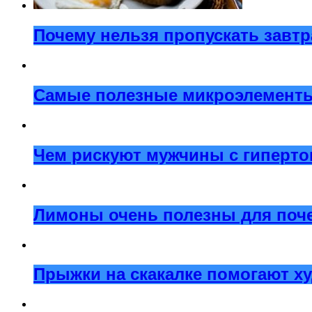
Почему нельзя пропускать завтр
Самые полезные микроэлементы 
Чем рискуют мужчины с гиперт
Лимоны очень полезны для поче
Прыжки на скакалке помогают х