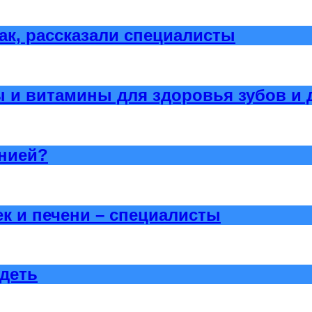
ак, рассказали специалисты
и витамины для здоровья зубов и 
онией?
к и печени – специалисты
удеть