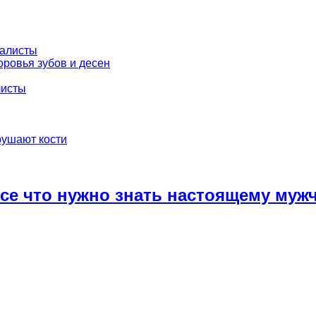
иалисты
ровья зубов и десен
листы
рушают кости
се что нужно знать настоящему муж