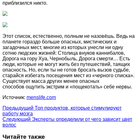
приблизился никто.
Этот список, естественно, полным не назовёшь. Ведь на
планете гораздо больше опасных, мистических и
загадочных мест, многие из которых унесли ни одну
сотню людских жизней: Столица внуков каннибалов,
Дорога на гору Хуа, Чернобыль, Дорога смерти… Есть
люди, которые не могут жить без путешествий, таящих
опасность. Но, если ты не готов бросать вызов судьбе,
старайся избегать посещения мест из «черного списка».
Существует масса других менее опасных
способов ощутить экстрим и «пощекотать» себе нервы.
Источник:
menslife.com
Предыдущий
Топ продуктов, которые стимулируют
работу мозга
Следующий
Эксперты определили от чего зависит цвет
волос
Читайте также