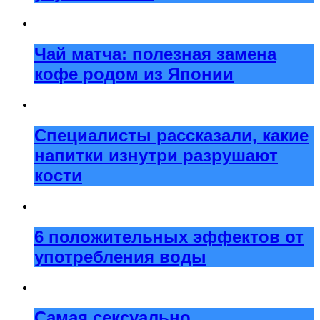
Чай матча: полезная замена
кофе родом из Японии
Специалисты рассказали, какие
напитки изнутри разрушают
кости
6 положительных эффектов от
употребления воды
Самая сексуально