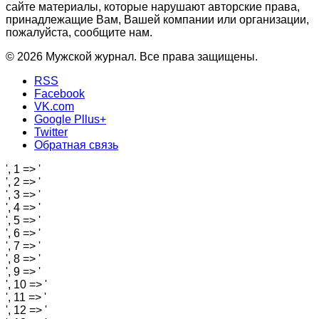
сайте материалы, которые нарушают авторские права,
принадлежащие Вам, Вашей компании или организации,
пожалуйста, сообщите нам.
© 2026 Мужской журнал. Все права защищены.
RSS
Facebook
VK.com
Google Pllus+
Twitter
Обратная связь
', 1 => '
', 2 => '
', 3 => '
', 4 => '
', 5 => '
', 6 => '
', 7 => '
', 8 => '
', 9 => '
', 10 => '
', 11 => '
', 12 => '