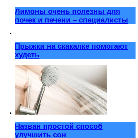
Лимоны очень полезны для
почек и печени – специалисты
Прыжки на скакалке помогают
худеть
Назван простой способ
улучшить сон