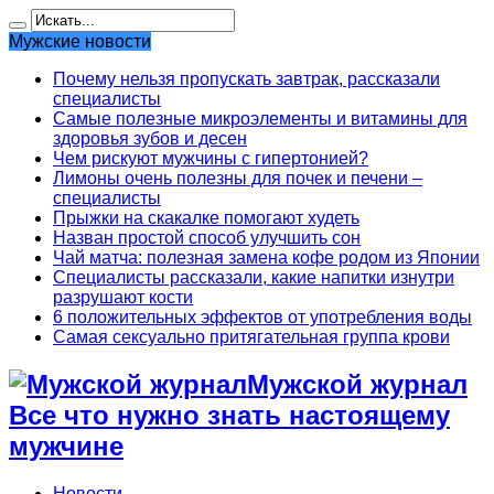
Мужские новости
Почему нельзя пропускать завтрак, рассказали
специалисты
Самые полезные микроэлементы и витамины для
здоровья зубов и десен
Чем рискуют мужчины с гипертонией?
Лимоны очень полезны для почек и печени –
специалисты
Прыжки на скакалке помогают худеть
Назван простой способ улучшить сон
Чай матча: полезная замена кофе родом из Японии
Специалисты рассказали, какие напитки изнутри
разрушают кости
6 положительных эффектов от употребления воды
Самая сексуально притягательная группа крови
Мужской журнал
Все что нужно знать настоящему
мужчине
Новости