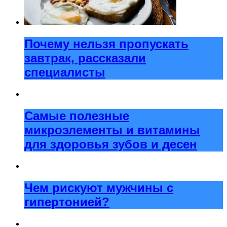
Почему нельзя пропускать
завтрак, рассказали
специалисты
Самые полезные
микроэлементы и витамины
для здоровья зубов и десен
Чем рискуют мужчины с
гипертонией?