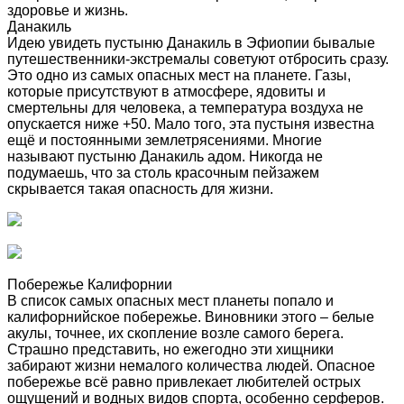
здоровье и жизнь.
Данакиль
Идею увидеть пустыню Данакиль в Эфиопии бывалые
путешественники-экстремалы советуют отбросить сразу.
Это одно из самых опасных мест на планете. Газы,
которые присутствуют в атмосфере, ядовиты и
смертельны для человека, а температура воздуха не
опускается ниже +50. Мало того, эта пустыня известна
ещё и постоянными землетрясениями. Многие
называют пустыню Данакиль адом. Никогда не
подумаешь, что за столь красочным пейзажем
скрывается такая опасность для жизни.
Побережье Калифорнии
В список самых опасных мест планеты попало и
калифорнийское побережье. Виновники этого – белые
акулы, точнее, их скопление возле самого берега.
Страшно представить, но ежегодно эти хищники
забирают жизни немалого количества людей. Опасное
побережье всё равно привлекает любителей острых
ощущений и водных видов спорта, особенно серферов.