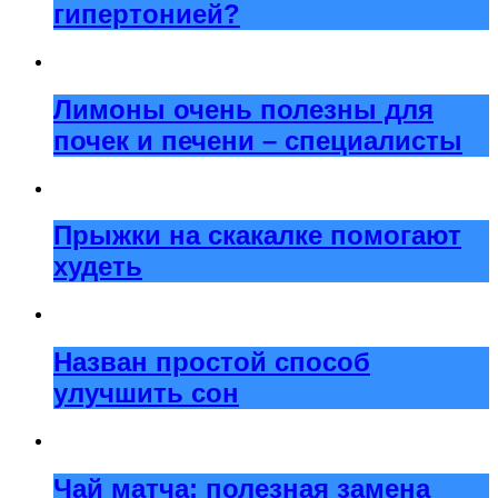
гипертонией?
Лимоны очень полезны для
почек и печени – специалисты
Прыжки на скакалке помогают
худеть
Назван простой способ
улучшить сон
Чай матча: полезная замена