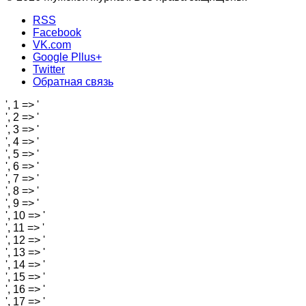
RSS
Facebook
VK.com
Google Pllus+
Twitter
Обратная связь
', 1 => '
', 2 => '
', 3 => '
', 4 => '
', 5 => '
', 6 => '
', 7 => '
', 8 => '
', 9 => '
', 10 => '
', 11 => '
', 12 => '
', 13 => '
', 14 => '
', 15 => '
', 16 => '
', 17 => '