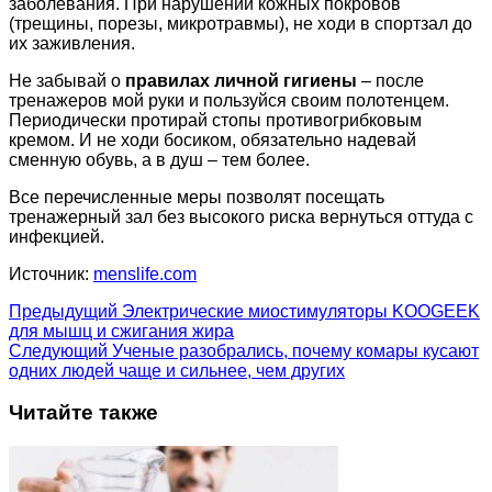
заболевания. При нарушении кожных покровов
(трещины, порезы, микротравмы), не ходи в спортзал до
их заживления.
Не забывай о
правилах личной гигиены
– после
тренажеров мой руки и пользуйся своим полотенцем.
Периодически протирай стопы противогрибковым
кремом. И не ходи босиком, обязательно надевай
сменную обувь, а в душ – тем более.
Все перечисленные меры позволят посещать
тренажерный зал без высокого риска вернуться оттуда с
инфекцией.
Источник:
menslife.com
Предыдущий
Электрические миостимуляторы KOOGEEK
для мышц и сжигания жира
Следующий
Ученые разобрались, почему комары кусают
одних людей чаще и сильнее, чем других
Читайте также