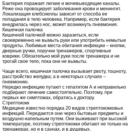
Бактерия поражает легкие и мочевыводящие каналы.
Реже она провоцирует заболевания крови и менингит.
Локализация клебсиеллы зависит от способа ее
попадания в тело человека. Например, если бактерия
внедрилась через нос, может возникнуть пневмония.
Кишечная палочка
Кишечной палочкой можно заразиться, если
своевременно не вымыть руки или употребить немытые
продукты. Любимые места обитания инфекции – кнопки,
дверные ручки, поручни тренажеров, спортивные
коврики. Обязательно мой руки после тренажера и не
трогай свое тело, пока они не вымыты.
Чаще всего, кишечная палочка вызывает рвоту, тошноту,
расстройство желудка; а в некоторых случаях –
пневмонию.
Нередко инфекцию путают с гепатитом А и неправильно
подбирают лечение самостоятельно. Поэтому, при
первых же симптомах, обратись к доктору.
Стрептококк
Медицине известно порядка 20 видов стрептококковых
инфекций. Передаются они через бытовые предметы и
воздушно-капельным путем. Они выживают при высокой
температуре, поэтому стрептококки обитают не только на
тренажерах, но и в саунах, и в душевых.