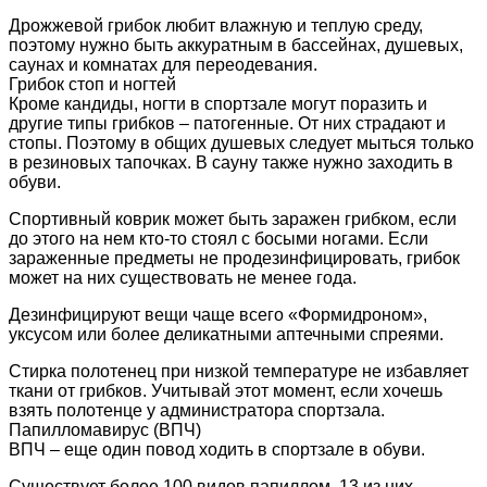
Дрожжевой грибок любит влажную и теплую среду,
поэтому нужно быть аккуратным в бассейнах, душевых,
саунах и комнатах для переодевания.
Грибок стоп и ногтей
Кроме кандиды, ногти в спортзале могут поразить и
другие типы грибков – патогенные. От них страдают и
стопы. Поэтому в общих душевых следует мыться только
в резиновых тапочках. В сауну также нужно заходить в
обуви.
Спортивный коврик может быть заражен грибком, если
до этого на нем кто-то стоял с босыми ногами. Если
зараженные предметы не продезинфицировать, грибок
может на них существовать не менее года.
Дезинфицируют вещи чаще всего «Формидроном»,
уксусом или более деликатными аптечными спреями.
Стирка полотенец при низкой температуре не избавляет
ткани от грибков. Учитывай этот момент, если хочешь
взять полотенце у администратора спортзала.
Папилломавирус (ВПЧ)
ВПЧ – еще один повод ходить в спортзале в обуви.
Существует более 100 видов папиллом, 13 из них