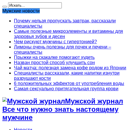
Мужские новости
Почему нельзя пропускать завтрак, рассказали
специалисты
Самые полезные микроэлементы и витамины для
здоровья зубов и десен
Чем рискуют мужчины с гипертонией?
Лимоны очень полезны для почек и печени –
специалисты
Прыжки на скакалке помогают худеть
Назван простой способ улучшить сон
Чай матча: полезная замена кофе родом из Японии
Специалисты рассказали, какие напитки изнутри
разрушают кости
6 положительных эффектов от употребления воды
Самая сексуально притягательная группа крови
Мужской журнал
Все что нужно знать настоящему
мужчине
Новости