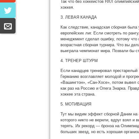
Так что без хоккеистов НХЛ олимпийский
хоккея.
3. ЛЕВАЯ КАНАДА
Как следствие, канадская сборная была
европейских лиг. Если смотреть по рангу
менеджмент сделал ошибку, потому что 
возрастная сборная турнира. Что вы дел
выиграла чемпионат мира. Позвали бы ст
4. ТРЕНЕР ШТУРМ
Если канадцев тренировал престарелый 
Германию возглавляет молодой и прогре
«Вашингтон», «Сан-Хосе», потом вывел 
как раз на Россию и Олега Знарка. Правд
хоккее эта страна.
5. МОТИВАЦИЯ
Тут мы видим эффект сборной Дании на 
которого никто не верили, вдруг взял и 
терять. Их рекорд — бронза на Олимпиаде
больших звезд, но есть хорошая организ