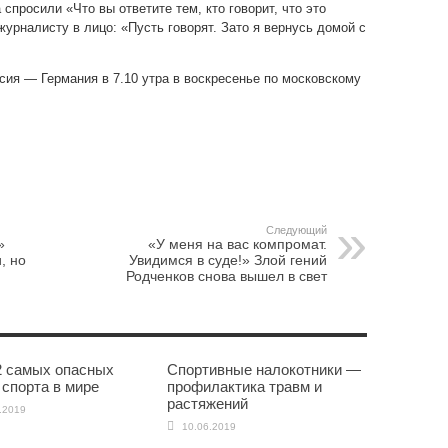
спросили «Что вы ответите тем, кто говорит, что это
рналисту в лицо: «Пусть говорят. Зато я вернусь домой с
ия — Германия в 7.10 утра в воскресенье по московскому
Следующий
»
«У меня на вас компромат.
, но
Увидимся в суде!» Злой гений
Родченков снова вышел в свет
2 самых опасных
Спортивные налокотники —
 спорта в мире
профилактика травм и
растяжений
.2019
10.06.2019