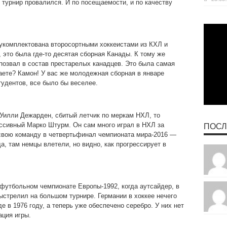
 турнир провалился. И по посещаемости, и по качеству
 укомплектована второсортными хоккеистами из КХЛ и
, это была где-то десятая сборная Канады. К тому же
позвал в состав престарелых канадцев. Это была самая
аете? Камон! У вас же молодежная сборная в январе
удентов, все было бы веселее.
Уилли Дежарден, сбитый летчик по меркам НХЛ, то
ссивный Марко Штурм. Он сам много играл в НХЛ за
ПОСЛ
свою команду в четвертьфинал чемпионата мира-2016 —
а, там немцы влетели, но видно, как прогрессирует в
футбольном чемпионате Европы-1992, когда аутсайдер, в
выстрелил на большом турнире. Германии в хоккее нечего
 в 1976 году, а теперь уже обеспечено серебро. У них нет
ация игры.