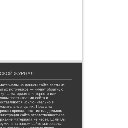
СКОЙ ЖУРНАЛ
материалы на данном сайте взяты из
ытых источников — имеют обратную
ку на материал в интернете или
ланы посетителями сайта и
оставляются исключительно в
комительных целях. Права на
риалы принадлежат их владельцам.
нистрация сайта ответственности за
ржание материала не несет. Если Вы
ружили на нашем сайте материалы,
рые нарушают авторские права,