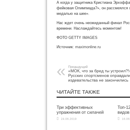
А когда у защитника Кристиана Эрхоффа 
фейковая Олимпиада?», он рассмеялся жу
медалью на шее».
Нас ждет очень неожиданный финал Росс
времени. Наслаждайтесь моментом!
ФОТО GETTY IMAGES
Источник:
maximonline.ru
Предыдущий
«МОК, что за бред ты устроил?!
Русских спортсменов оправдали
издевательства не закончились
ЧИТАЙТЕ ТАКЖЕ
Три эффективных
Топ-1
упражнения от силачей
видов
24.06.2019
16.06