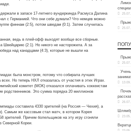
Лимон
иаде.
специа
а держали в запасе 17-летнего вундеркинда Расмуса Далина
25.07
ал с Германией. Что они себе думали? Что немцев можно
Прыжк
руппе финнам (2:5), потом шведам (0:1). Затем случилась
25.07
анная, ведь в плей-офф выходят вообще все сборные.
ПОПУ
а Швейцарию (2:1). Но никого не насторожила. А за
обеда над канадцами (4:3), которые не вышли на
Прыжк
25.07
Учены
пиадах была монстром, потому что собирала лучших
занима
 всех. Но теперь НХЛ отказалась от участия в этих Играх.
13.09
мпийский комитет (МОК) отказался оплачивать хоккеистам
Почем
ие родственников. Это сумма порядка 20 миллионов
расска
26.07
пиады составила 4330 зрителей (на Россия — Чехия), а
Шлямбу
). Самым же кассовым стал матч, в котором Корея
23.05
58 зрителей. Причем болельщиков на эту игру сгоняли
з Северной Кореи.
Вкратц
23.05