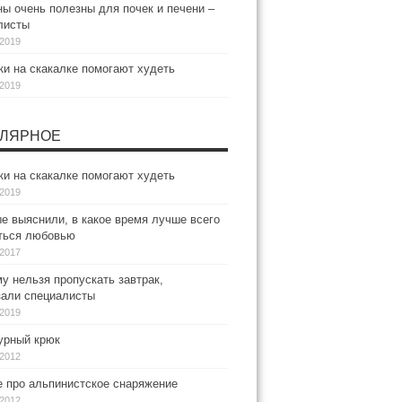
ы очень полезны для почек и печени –
листы
.2019
и на скакалке помогают худеть
.2019
ЛЯРНОЕ
и на скакалке помогают худеть
.2019
е выяснили, в какое время лучше всего
ться любовью
.2017
у нельзя пропускать завтрак,
зали специалисты
.2019
рный крюк
.2012
е про альпинистское снаряжение
.2012