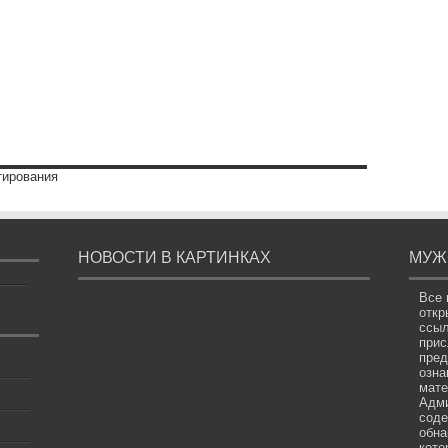
тирования
НОВОСТИ В КАРТИНКАХ
МУЖ
Все 
откр
ссыл
прис
пред
озна
мате
Адми
соде
обна
кото