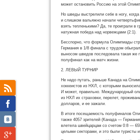
может остановить Россию на этой Олимп
Но шведы выстрелили себе в
ногу, когд
и слишком вальяжно начали четвертьфин
взять тепленькими? Да, те проиграли в г
натужная победа над норвежцами (2:1).
Бесспорно, что формула Олимпиады стр
Германия в 1/8 финала с трудом обыграл
выносом шведов последовала такая же п
полуфинал как на матч жизни.
2. ЛЕВЫЙ ТУРНИР
Не надо путать, раньше Канада на Олим
хоккеистов из НХЛ, с которыми выносила
И может, правильно. Международный оли
из НХЛ их страховки, перелет, проживан
долларов, и ее зажали.
В итоге посещаемость полуфиналов Олим
также 4057 зрителей (Канада — Германия
влетела швейцарцам со счетом 0:8 — 65
целыми секторами, и это были туристы и