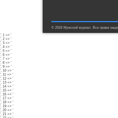
© 2026 Мужской журнал. Все права защ
', 1 => '
', 2 => '
', 3 => '
', 4 => '
', 5 => '
', 6 => '
', 7 => '
', 8 => '
', 9 => '
', 10 => '
', 11 => '
', 12 => '
', 13 => '
', 14 => '
', 15 => '
', 16 => '
', 17 => '
', 18 => '
', 19 => '
', 20 => '
', 21 => '
', 22 => '