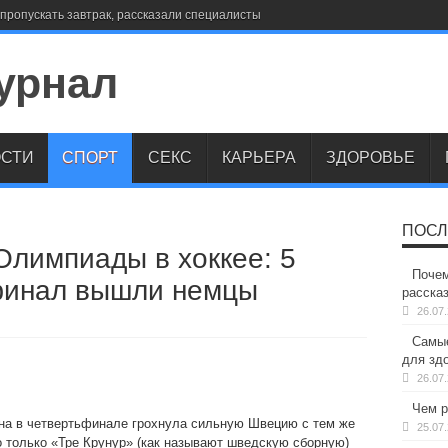
пропускать завтрак, рассказали специалисты
СТИ
СПОРТ
СЕКС
КАРЬЕРА
ЗДОРОВЬЕ
ПОСЛ
Олимпиады в хоккее: 5
Почем
 финал вышли немцы
расска
26.07
Самые
для здо
26.07
Чем р
на в четвертьфинале грохнула сильную Швецию с тем же
25.07
то только «Тре Крунур» (как называют шведскую сборную)