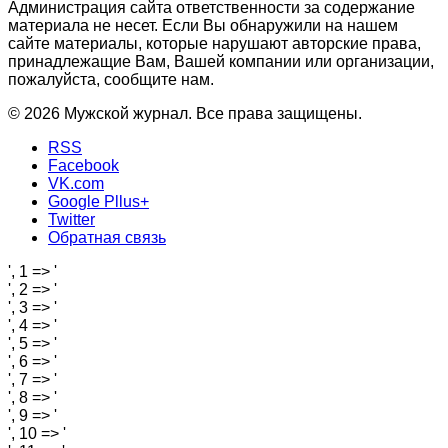
Администрация сайта ответственности за содержание
материала не несет. Если Вы обнаружили на нашем
сайте материалы, которые нарушают авторские права,
принадлежащие Вам, Вашей компании или организации,
пожалуйста, сообщите нам.
© 2026 Мужской журнал. Все права защищены.
RSS
Facebook
VK.com
Google Pllus+
Twitter
Обратная связь
', 1 => '
', 2 => '
', 3 => '
', 4 => '
', 5 => '
', 6 => '
', 7 => '
', 8 => '
', 9 => '
', 10 => '