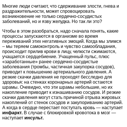
Многие люди считают, что сдерживание злости, гнева и
раздражительности, может спровоцировать
возникновение не только сердечно-сосудистых
заболеваний, но и язву желудка. Но так ли это?
Чтобы в этом разобраться, надо сначала понять, какие
процессы запускаются в организме во время
переживаний этих негативных эмоций. Когда мы злимся
– мы теряем самоконтроль и чувство самообладания,
происходит прилив крови в лицу, челюсти сжимаются,
учащается сердцебиение. Учащенный пульс, плюс
«заработанные» ранее сердечно-сосудистые
заболевания (тромбы, частичная закупорка сосудов),
приводит к повышению артериального давления. А
резкие скачки давления не проходят бесследно для
здоровья: на стенках коронарных артерий остаются
шрамы. Очевидно, что эти шрамы небольшие, но их
накопление приводит к изнашиванию сосудов. И резкие
скачки давления могут стать причиной отрыва жировых
накоплений от стенок сосудов и закупориванию артерий.
А когда в сердце перестает поступать кровь — наступает
инфаркт.
В случае с блокировкой кровотока в мозг —
наступает
инсульт.