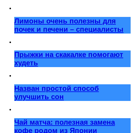
Лимоны очень полезны для
почек и печени – специалисты
Прыжки на скакалке помогают
худеть
Назван простой способ
улучшить сон
Чай матча: полезная замена
кофе родом из Японии