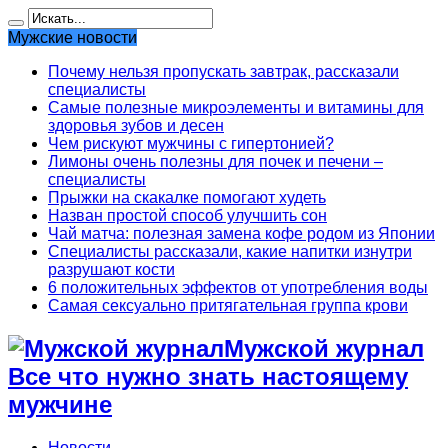
Мужские новости
Почему нельзя пропускать завтрак, рассказали
специалисты
Самые полезные микроэлементы и витамины для
здоровья зубов и десен
Чем рискуют мужчины с гипертонией?
Лимоны очень полезны для почек и печени –
специалисты
Прыжки на скакалке помогают худеть
Назван простой способ улучшить сон
Чай матча: полезная замена кофе родом из Японии
Специалисты рассказали, какие напитки изнутри
разрушают кости
6 положительных эффектов от употребления воды
Самая сексуально притягательная группа крови
Мужской журнал
Все что нужно знать настоящему
мужчине
Новости