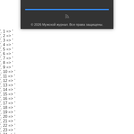
© 2026 Мужской журнал. Все права защищены.
', 1 => '
', 2 => '
', 3 => '
', 4 => '
', 5 => '
', 6 => '
', 7 => '
', 8 => '
', 9 => '
', 10 => '
', 11 => '
', 12 => '
', 13 => '
', 14 => '
', 15 => '
', 16 => '
', 17 => '
', 18 => '
', 19 => '
', 20 => '
', 21 => '
', 22 => '
', 23 => '