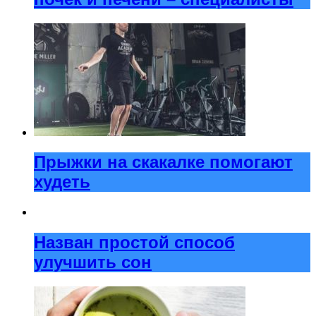
Прыжки на скакалке помогают
худеть
Назван простой способ
улучшить сон