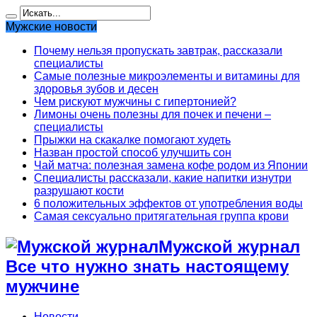
Мужские новости
Почему нельзя пропускать завтрак, рассказали
специалисты
Самые полезные микроэлементы и витамины для
здоровья зубов и десен
Чем рискуют мужчины с гипертонией?
Лимоны очень полезны для почек и печени –
специалисты
Прыжки на скакалке помогают худеть
Назван простой способ улучшить сон
Чай матча: полезная замена кофе родом из Японии
Специалисты рассказали, какие напитки изнутри
разрушают кости
6 положительных эффектов от употребления воды
Самая сексуально притягательная группа крови
Мужской журнал
Все что нужно знать настоящему
мужчине
Новости