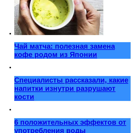
Чай матча: полезная замена
кофе родом из Японии
Специалисты рассказали, какие
напитки изнутри разрушают
кости
6 положительных эффектов от
употребления воды