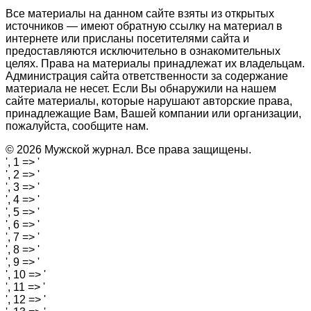
Все материалы на данном сайте взяты из открытых
источников — имеют обратную ссылку на материал в
интернете или присланы посетителями сайта и
предоставляются исключительно в ознакомительных
целях. Права на материалы принадлежат их владельцам.
Администрация сайта ответственности за содержание
материала не несет. Если Вы обнаружили на нашем
сайте материалы, которые нарушают авторские права,
принадлежащие Вам, Вашей компании или организации,
пожалуйста, сообщите нам.
© 2026 Мужской журнал. Все права защищены.
', 1 => '
', 2 => '
', 3 => '
', 4 => '
', 5 => '
', 6 => '
', 7 => '
', 8 => '
', 9 => '
', 10 => '
', 11 => '
', 12 => '