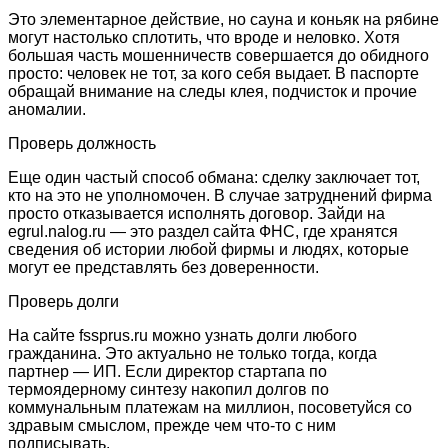
Это элементарное действие, но сауна
и коньяк на рябине
могут настолько сплотить, что вроде и неловко. Хотя
большая часть мошенничеств совершается до обидного
просто: человек не тот, за кого себя выдает. В паспорте
обращай внимание на следы клея, подчисток и прочие
аномалии.
Проверь должность
Еще один частый способ обмана: сделку заключает тот,
кто на это не уполномочен. В случае затруднений фирма
просто отказывается исполнять договор. Зайди на
egrul.nalog.ru — это раздел сайта ФНС, где хранятся
сведения об истории любой фирмы и людях, которые
могут ее представлять без доверенности.
Проверь долги
На сайте fssprus.ru можно узнать долги любого
гражданина. Это актуально не только тогда, когда
партнер — ИП. Если директор стартапа по
термоядерному синтезу накопил долгов по
коммунальным платежам на миллион, посоветуйся со
здравым смыслом, прежде чем что-то с ним
подписывать.