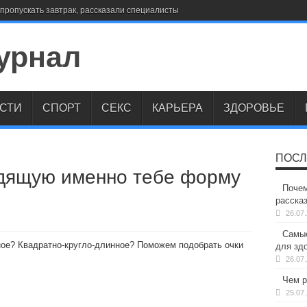
пропускать завтрак, рассказали специалисты
СТИ
СПОРТ
СЕКС
КАРЬЕРА
ЗДОРОВЬЕ
ПОСЛ
одящую именно тебе форму
Почем
расска
26.07
Самые
ное? Квадратно-кругло-длинное? Поможем подобрать очки
для здо
26.07
Чем р
25.07