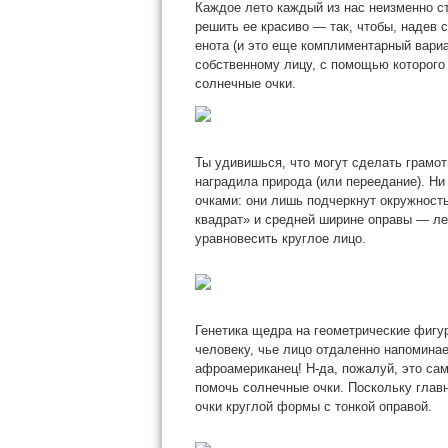
Каждое лето каждый из нас неизменно ст
решить ее красиво — так, чтобы, надев 
енота (и это еще комплиментарный вариа
собственному лицу, с помощью которог
солнечные очки.
Ты удивишься, что могут сделать грамо
наградила природа (или переедание). Ни
очками: они лишь подчеркнут окружност
квадрат» и средней ширине оправы — лег
уравновесить круглое лицо.
Генетика щедра на геометрические фигур
человеку, чье лицо отдаленно напоминае
афроамериканец! Н-да, пожалуй, это сам
помочь солнечные очки. Поскольку главн
очки круглой формы с тонкой оправой.