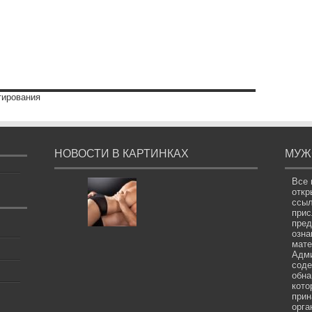
тирования
НОВОСТИ В КАРТИНКАХ
МУЖ
Все 
откр
ссыл
прис
пред
озна
мате
Адми
соде
обна
кото
прин
орга