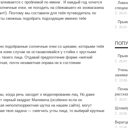
алкивается с проблемой по имени . И каждый год хочется
Лимон
солнечные очки, не походить на
сбежавшего из зоомагазина
специа
нт!). Поэтому мы составили для тебя путеводитель по
25.07
о ты сможешь подобрать подходящие именно тебе
Прыжк
25.07
ПОПУ
тно подобранные солнечные очки со щеками, которыми тебя
 в коем случае не останавливайся у стойки с круглыми
Прыжк
ь твоего лица. Отдавай предпочтение форме «мягкий
25.07
кая, почти незаметная оправа не в состоянии
Учены
занима
13.09
Почем
расска
ы, когда речь заходит о моделировании лиц. Но даже
т черный квадрат Малевича (особенно если он
26.07
ая неполиткорректная шутка на нашем сайте), могут
Шлямбу
ая твоя задача — смягчить углы лица, то выбирай крупные
23.05
Вкратц
23.05