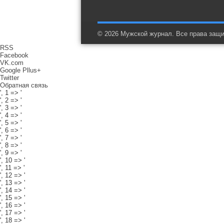
© 2026 Мужской журнал. Все права защ
RSS
Facebook
VK.com
Google Pllus+
Twitter
Обратная связь
', 1 => '
', 2 => '
', 3 => '
', 4 => '
', 5 => '
', 6 => '
', 7 => '
', 8 => '
', 9 => '
', 10 => '
', 11 => '
', 12 => '
', 13 => '
', 14 => '
', 15 => '
', 16 => '
', 17 => '
', 18 => '