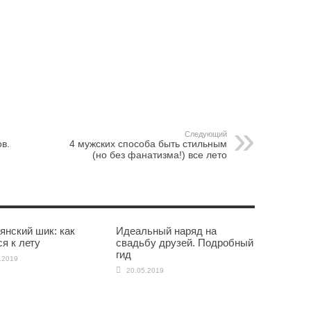
Следующий
в.
4 мужских способа быть стильным
(но без фанатизма!) все лето
янский шик: как
Идеальный наряд на
я к лету
свадьбу друзей. Подробный
гид
.2019
20.05.2019