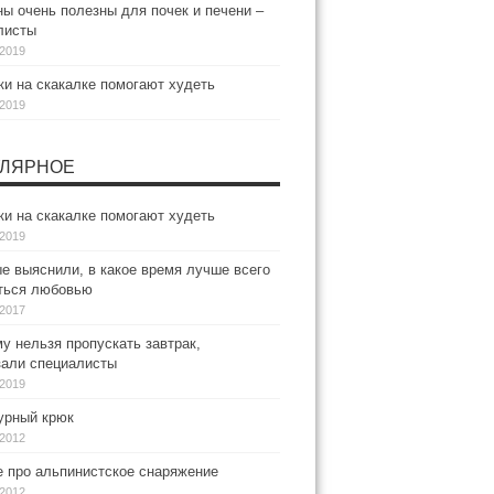
ы очень полезны для почек и печени –
листы
.2019
и на скакалке помогают худеть
.2019
ЛЯРНОЕ
и на скакалке помогают худеть
.2019
е выяснили, в какое время лучше всего
ться любовью
.2017
у нельзя пропускать завтрак,
зали специалисты
.2019
рный крюк
.2012
е про альпинистское снаряжение
.2012