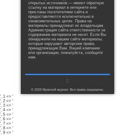
открытых источников — имеют обратную
ссылку на материал в интернете или
присланы посетителями сайта и
предоставляются исключительно в
ознакомительных целях. Права на
материалы принадлежат их владельцам.
Администрация сайта ответственности за
содержание материала не несет. Если Вы
обнаружили на нашем сайте материалы,
которые нарушают авторские права,
принадлежащие Вам, Вашей компании
или организации, пожалуйста, сообщите
нам.
© 2026 Мужской журнал. Все права защищены.
', 1 => '
', 2 => '
', 3 => '
', 4 => '
', 5 => '
', 6 => '
', 7 => '
', 8 => '
', 9 => '