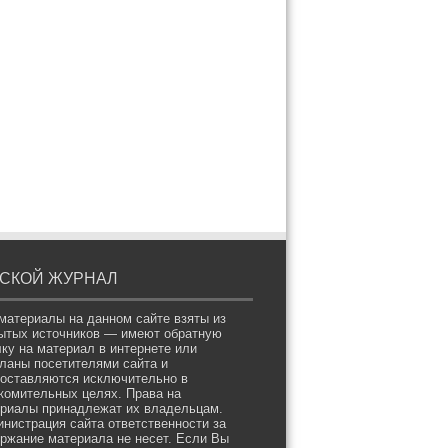
СКОЙ ЖУРНАЛ
материалы на данном сайте взяты из
ытых источников — имеют обратную
ку на материал в интернете или
ланы посетителями сайта и
оставляются исключительно в
комительных целях. Права на
риалы принадлежат их владельцам.
нистрация сайта ответственности за
ржание материала не несет. Если Вы