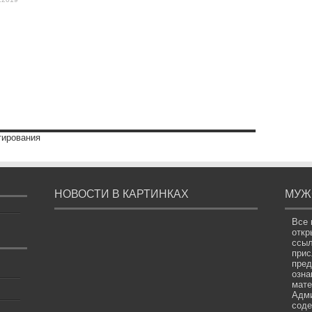
тирования
НОВОСТИ В КАРТИНКАХ
МУЖ
Все 
откр
ссыл
прис
пред
озна
мате
Адми
соде