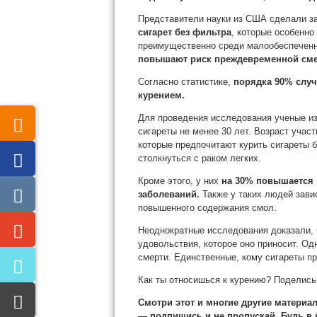
Представители науки из США сделали з
сигарет без фильтра
, которые особенно
преимущественно среди малообеспеченно
повышают риск преждевременной смер
Согласно статистике,
порядка 90% случ
курением.
Для проведения исследования ученые из
сигареты не менее 30 лет. Возраст участ
которые предпочитают курить сигареты б
столкнуться с раком легких.
Кроме этого, у них
на 30% повышается 
заболеваний.
Также у таких людей зави
повышенного содержания смол.
Неоднократные исследования доказали, 
удовольствия, которое оно приносит. О
смерти. Единственные, кому сигареты пр
Как ты относишься к курению? Поделись
Смотри этот и многие другие материа
— подпишись и не пропускай. Будь в к