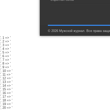
© 2026 Мужской журнал. Все права защ
', 1 => '
', 2 => '
', 3 => '
', 4 => '
', 5 => '
', 6 => '
', 7 => '
', 8 => '
', 9 => '
', 10 => '
', 11 => '
', 12 => '
', 13 => '
', 14 => '
', 15 => '
', 16 => '
', 17 => '
', 18 => '
', 19 => '
', 20 => '