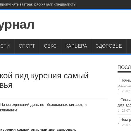
пропускать завтрак, рассказали специалисты
СТИ
СПОРТ
СЕКС
КАРЬЕРА
ЗДОРОВЬЕ
ПОСЛ
акой вид курения самый
Почем
вья
расска
26.07
Самые
 На сегодняшний день нет безопасных сигарет, и
для здо
сключение
26.07
Чем р
25.07
 курения самый опасный для здоровья.