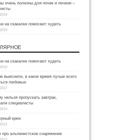
ы очень полезны для почек и печени –
листы
.2019
и на скакалке помогают худеть
.2019
ЛЯРНОЕ
и на скакалке помогают худеть
.2019
е выяснили, в какое время лучше всего
ться любовью
.2017
у нельзя пропускать завтрак,
зали специалисты
.2019
рный крюк
.2012
е про альпинистское снаряжение
.2012