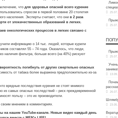
Лимон
аключение, что
для
здоровья опасней всего курение
специа
 пользовались спросом в первой половине 20 столетия
25.07
го населения. Эксперты считают, что они
в 2 раза
Прыжк
ти от злокачественных образований в легких.
25.07
аев онкологических процессов в легких связано с
ПОПУ
учили информацию о 14 тыс. людей, которые курили
ников составлял 55 – 74 года. Оказалось, что люди,
Прыжк
ез наличия фильтра, больше всего (на 40%) рискуют
25.07
Учены
вероятность погибнуть от других смертельно опасных
занима
симость от табака более выражена предположительно из-за
13.09
Почем
что вредные последствия курения не стоят мнимого
расска
дно из самых опасных последствий – риск преждевременной
26.07
иносят пользу – это их производители.
Шлямбу
 своим мнением в комментариях.
23.05
лы на нашем YouTube-канале. Новые видео каждый день
Вкратц
урсе вместе с MEN’s LIFE!
23.05