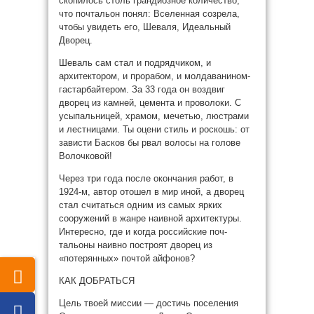
скопилось столь грандиозное количество,
что почтальон понял: Вселенная созрела,
чтобы увидеть его, Шеваля, Идеальный
Дворец.
Шеваль сам стал и подрядчиком, и
архитектором, и прорабом, и молдаванином-
гастарбайтером. За 33 года он воздвиг
дворец из камней, цемента и проволоки. С
усыпальницей, храмом, мечетью, люстрами
и лестницами. Ты оцени стиль и роскошь: от
зависти Басков бы рвал волосы на голове
Волочковой!
Через три года после окончания работ, в
1924-м, автор отошел в мир иной, а дворец
стал считаться одним из самых ярких
сооружений в жанре наивной архитектуры.
Интересно, где и когда российские поч­
тальоны наивно построят дворец из
«потерянных» почтой айфонов?
КАК ДОБРАТЬСЯ
Цель твоей миссии — достичь поселения