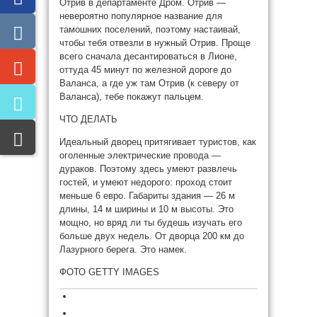
Отрив в департаменте Дром. Отрив —
невероятно популярное название для
тамошних поселений, поэтому настаивай,
чтобы тебя отвезли в нужный Отрив. Проще
всего сначала десантироваться в Лионе,
оттуда 45 минут по железной дороге до
Валанса, а где уж там Отрив (к северу от
Валанса), тебе покажут пальцем.
ЧТО ДЕЛАТЬ
Идеальный дворец притягивает туристов, как
оголенные электрические провода —
дураков. Поэто­му здесь умеют развлечь
гостей, и умеют недорого: проход стоит
меньше 6 евро. Габариты здания — 26 м
длины, 14 м ширины и 10 м высоты. Это
мощно, но вряд ли ты будешь изучать его
больше двух недель. От дворца 200 км до
Лазурного берега. Это намек.
ФОТО GETTY IMAGES