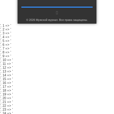
© 2026 Мужской журнал. Все права защищены.
', 1 => '
', 2 => '
', 3 => '
', 4 => '
', 5 => '
', 6 => '
', 7 => '
', 8 => '
', 9 => '
', 10 => '
', 11 => '
', 12 => '
', 13 => '
', 14 => '
', 15 => '
', 16 => '
', 17 => '
', 18 => '
', 19 => '
', 20 => '
', 21 => '
', 22 => '
', 23 => '
', 24 => '