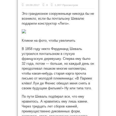
18.08.2017
0
1,307 Просмотров
Это грандиозное сооруженьице никогда бы не
возникло, если бы почтальону Шевалю
подарили конструктор «Лего».
Кликни на фото, чтобы увеличить
В 1858 году некто Фердинанд Шеваль
устроился почтальоном в глухую
французскую деревушку. Сперва ему было
32 года, потом — больше,
но каждый день он
преодолевал пешком многие километры,
чтобы какая-­нибудь старая карга прочла
письмо от молодой племянницы: «В Париже
клёво! Луи де Фюнес обещал меня снять в
своем будущем фильме!» Ну или типа того.
По пути Шеваль подбирал все, что ему
нравилось. А нравились ему лишь камни.
Через тридцать лет сборов камней,
преимущественно диковинных форм,