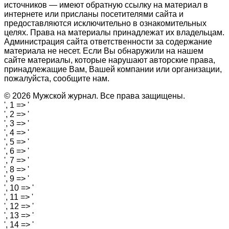
источников — имеют обратную ссылку на материал в
интернете или присланы посетителями сайта и
предоставляются исключительно в ознакомительных
целях. Права на материалы принадлежат их владельцам.
Администрация сайта ответственности за содержание
материала не несет. Если Вы обнаружили на нашем
сайте материалы, которые нарушают авторские права,
принадлежащие Вам, Вашей компании или организации,
пожалуйста, сообщите нам.
© 2026 Мужской журнал. Все права защищены.
', 1 => '
', 2 => '
', 3 => '
', 4 => '
', 5 => '
', 6 => '
', 7 => '
', 8 => '
', 9 => '
', 10 => '
', 11 => '
', 12 => '
', 13 => '
', 14 => '