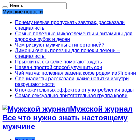
Мужские новости
Почему нельзя пропускать завтрак, рассказали
специалисты
Самые полезные микроэлементы и витамины для
здоровья зубов и десен
Чем рискуют мужчины с гипертонией?
Лимоны очень полезны для почек и печени –
специалисты
Прыжки на скакалке помогают худеть
Назван простой способ улучшить сон
Чай матча: полезная замена кофе родом из Японии
Специалисты рассказали, какие напитки изнутри
разрушают кости
6 положительных эффектов от употребления воды
Самая сексуально притягательная группа крови
Мужской журнал
Все что нужно знать настоящему
мужчине
Новости