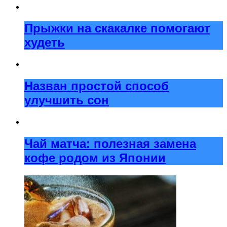
Прыжки на скакалке помогают
худеть
Назван простой способ
улучшить сон
Чай матча: полезная замена
кофе родом из Японии