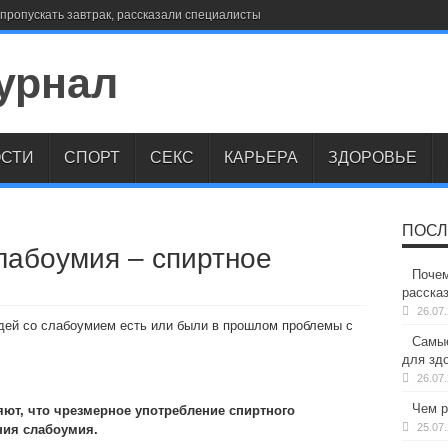
пропускать завтрак, рассказали специалисты
СТИ
СПОРТ
СЕКС
КАРЬЕРА
ЗДОРОВЬЕ
ПОСЛ
лабоумия – спиртное
Почем
расска
26.07
дей со слабоумием есть или были в прошлом проблемы с
Самые
для здо
26.07
Чем р
ют, что чрезмерное употребление спиртного
25.07
ния слабоумия.