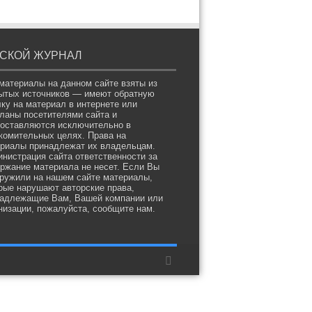
СКОЙ ЖУРНАЛ
материалы на данном сайте взяты из
ытых источников — имеют обратную
ку на материал в интернете или
ланы посетителями сайта и
оставляются исключительно в
комительных целях. Права на
риалы принадлежат их владельцам.
нистрация сайта ответственности за
ржание материала не несет. Если Вы
ружили на нашем сайте материалы,
рые нарушают авторские права,
адлежащие Вам, Вашей компании или
низации, пожалуйста, сообщите нам.