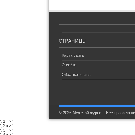
СТРАНИЦЫ
Карта сайта
О сайте
Обратная связь
© 2026 Мужской журнал. Все права защ
', 1 => '
', 2 => '
', 3 => '
', 4 => '