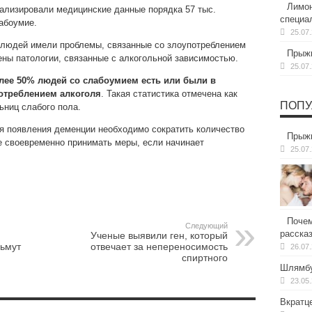
Лимон
ализировали медицинские данные порядка 57 тыс.
специа
лабоумие.
25.07
 людей имели проблемы, связанные со злоупотреблением
Прыжк
ены патологии, связанные с алкогольной зависимостью.
25.07
лее 50% людей со слабоумием есть или были в
треблением алкоголя
. Такая статистика отмечена как
ПОПУ
ьниц слабого пола.
я появления деменции необходимо сократить количество
Прыжк
е своевременно принимать меры, если начинает
25.07
Почем
Следующий
расска
Ученые выявили ген, который
зьмут
отвечает за непереносимость
26.07
спиртного
Шлямбу
23.05
Вкратц