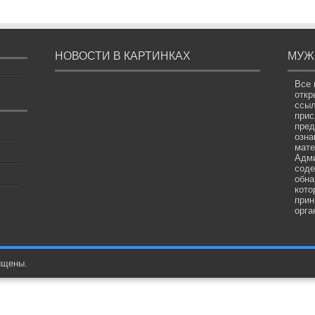
НОВОСТИ В КАРТИНКАХ
МУЖ
Все 
откр
ссыл
прис
пред
озна
мате
Адми
соде
обна
кото
прин
орга
ищены.