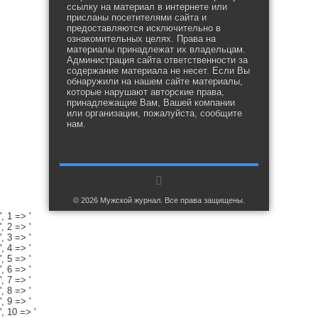
ссылку на материал в интернете или
присланы посетителями сайта и
предоставляются исключительно в
ознакомительных целях. Права на
материалы принадлежат их владельцам.
Администрация сайта ответственности за
содержание материала не несет. Если Вы
обнаружили на нашем сайте материалы,
которые нарушают авторские права,
принадлежащие Вам, Вашей компании
или организации, пожалуйста, сообщите
нам.
© 2026 Мужской журнал. Все права защищены.
', 1 => '
', 2 => '
', 3 => '
', 4 => '
', 5 => '
', 6 => '
', 7 => '
', 8 => '
', 9 => '
', 10 => '