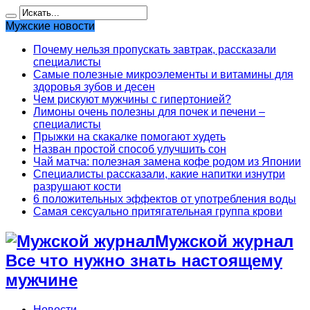
Мужские новости
Почему нельзя пропускать завтрак, рассказали
специалисты
Самые полезные микроэлементы и витамины для
здоровья зубов и десен
Чем рискуют мужчины с гипертонией?
Лимоны очень полезны для почек и печени –
специалисты
Прыжки на скакалке помогают худеть
Назван простой способ улучшить сон
Чай матча: полезная замена кофе родом из Японии
Специалисты рассказали, какие напитки изнутри
разрушают кости
6 положительных эффектов от употребления воды
Самая сексуально притягательная группа крови
Мужской журнал
Все что нужно знать настоящему
мужчине
Новости