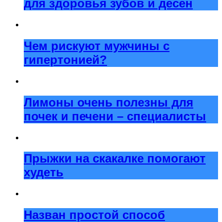
для здоровья зубов и десен
Чем рискуют мужчины с
гипертонией?
Лимоны очень полезны для
почек и печени – специалисты
Прыжки на скакалке помогают
худеть
Назван простой способ