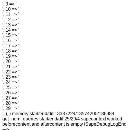
', 9 => '
', 10 => '
', 11 => '
', 12 => '
', 13 => '
', 14 => '
', 15 => '
', 16 => '
', 17 => '
', 18 => '
', 19 => '
', 20 => '
', 21 => '
', 22 => '
', 23 => '
', 24 => '
', 25 => '
', 26 => '
', 27 => '
', 28 => '
', 29 => '
', ), ) memory start/end/dif 13387224/13574200/186984
get_num_queries start/end/dif 25/29/4 sapecontext worked
beforecontent and aftercontent is empty iSapeDebugLogEnd
--->