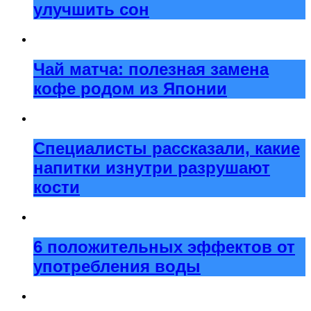
улучшить сон
Чай матча: полезная замена
кофе родом из Японии
Специалисты рассказали, какие
напитки изнутри разрушают
кости
6 положительных эффектов от
употребления воды