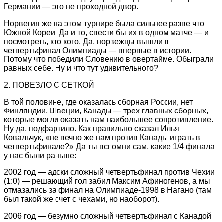
Германии — это не проходной двор.
Норвегия же на этом
турнире была сильнее разве что
Южной Кореи. Да и то, свести бы их в одном матче — и
посмотреть, кто кого. Да, норвежцы вышли в
четвертьфинал Олимпиады — впервые в истории.
Потому что победили Словению в овертайме. Обыграли
равных себе. Ну и что тут удивительного?
2. ПОВЕЗЛО С СЕТКОЙ
В той половине, где оказалась сборная России, нет
Финляндии, Швеции, Канады — трех главных сборных,
которые могли оказать нам наибольшее сопротивление.
Ну да, подфартило. Как правильно сказал Илья
Ковальчук, «не вечно же нам против Канады играть в
четвертьфинале?» Да ты вспомни сам, какие 1/4 финала
у нас были раньше:
2002 год — адски сложный четвертьфинал против Чехии
(1:0) — решающий гол забил Максим Афиногенов, а мы
отмазались за финал на Олимпиаде-1998 в Нагано (там
был такой же счет с чехами, но наоборот).
2006 год — безумно сложный четвертьфинал с Канадой