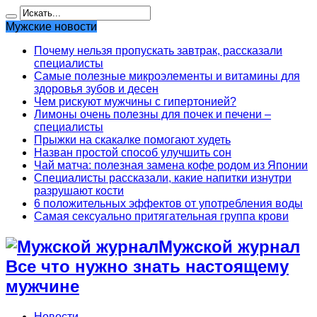
Мужские новости
Почему нельзя пропускать завтрак, рассказали
специалисты
Самые полезные микроэлементы и витамины для
здоровья зубов и десен
Чем рискуют мужчины с гипертонией?
Лимоны очень полезны для почек и печени –
специалисты
Прыжки на скакалке помогают худеть
Назван простой способ улучшить сон
Чай матча: полезная замена кофе родом из Японии
Специалисты рассказали, какие напитки изнутри
разрушают кости
6 положительных эффектов от употребления воды
Самая сексуально притягательная группа крови
Мужской журнал
Все что нужно знать настоящему
мужчине
Новости