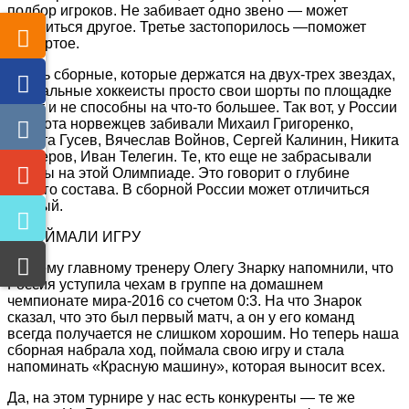
подбор игроков. Не забивает одно звено — может
отличиться другое. Третье застопорилось —поможет
четвертое.
А есть сборные, которые держатся на двух-трех звездах,
а остальные хоккеисты просто свои шорты по площадке
возят и не способны на что-то большее. Так вот, у России
в ворота норвежцев забивали Михаил Григоренко,
Никита Гусев, Вячеслав Войнов, Сергей Калинин, Никита
Нестеров, Иван Телегин. Те, кто еще не забрасывали
шайбы на этой Олимпиаде. Это говорит о глубине
нашего состава. В сборной России может отличиться
каждый.
5. ПОЙМАЛИ ИГРУ
Нашему главному тренеру Олегу Знарку напомнили, что
Россия уступила чехам в группе на домашнем
чемпионате мира-2016 со счетом 0:3. На что Знарок
сказал, что это был первый матч, а он у его команд
всегда получается не слишком хорошим. Но теперь наша
сборная набрала ход, поймала свою игру и стала
напоминать «Красную машину», которая выносит всех.
Да, на этом турнире у нас есть конкуренты — те же