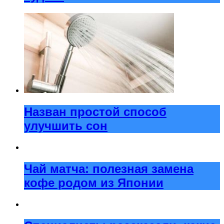
Назван простой способ
улучшить сон
Чай матча: полезная замена
кофе родом из Японии