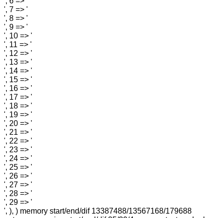
', 6 => '
', 7 => '
', 8 => '
', 9 => '
', 10 => '
', 11 => '
', 12 => '
', 13 => '
', 14 => '
', 15 => '
', 16 => '
', 17 => '
', 18 => '
', 19 => '
', 20 => '
', 21 => '
', 22 => '
', 23 => '
', 24 => '
', 25 => '
', 26 => '
', 27 => '
', 28 => '
', 29 => '
', ), ) memory start/end/dif 13387488/13567168/179688