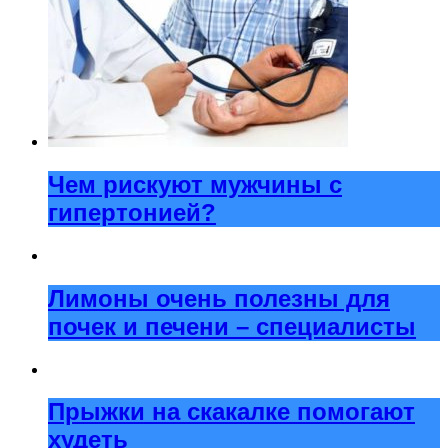
Чем рискуют мужчины с
гипертонией?
Лимоны очень полезны для
почек и печени – специалисты
Прыжки на скакалке помогают
худеть