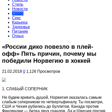
Стиль
Новости
Спорт
Секс
Карьера
Здоровье
Питание
Отдых
«России дико повезло в плей-
офф» Пять причин, почему мы
победили Норвегию в хоккей
21.02.2018
0
1,126 Просмотров
1. СЛАБЫЙ СОПЕРНИК
Не будем кривить душой, Норвегия оказалась самым
слабым соперником по четвертьфиналу. Ты посмотри,
США и Чехия рубились до буллитов. Канада против
Финляндии — битва двух грандов. Да и Швеция против