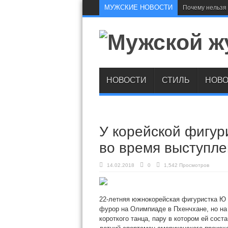
МУЖСКИЕ НОВОСТИ
Почему нельзя 
НОВОСТИ
СТИЛЬ
НОВО
У корейской фигур
во время выступле
14.02.2018
0
1,542 Просмотров
22-летняя южнокорейская фигуристка Ю 
фурор на Олимпиаде в Пхенчхане, но на
короткого танца, пару в котором ей сос