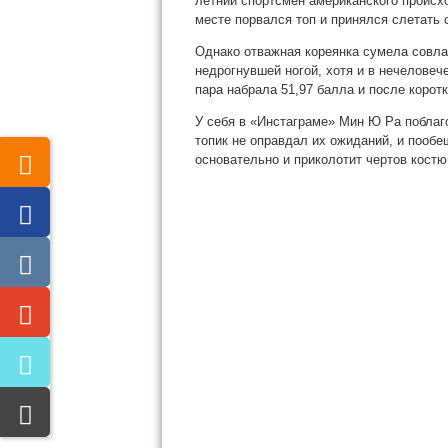
летний
спортсмен американского происх
месте порвался топ и принялся слетать 
Однако отважная кореянка сумела совла
недрогнувшей ногой, хотя и в нечеловеч
пара набрала 51,97 балла и после коротк
У себя в «Инстаграме» Мин Ю Ра поблаго
топик не оправдал их ожиданий, и пообе
основательно и приколотит чертов костю