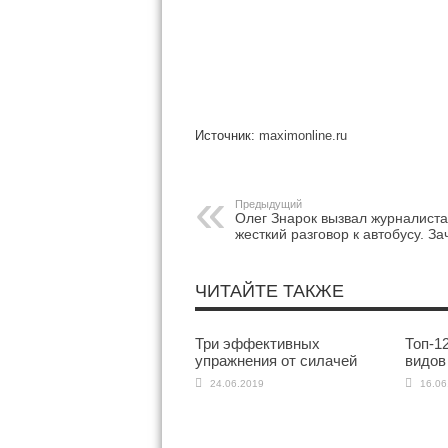
Источник:
maximonline.ru
Предыдущий
Олег Знарок вызвал журналиста
жесткий разговор к автобусу. З
ЧИТАЙТЕ ТАКЖЕ
Три эффективных
Топ-1
упражнения от силачей
видов
24.06.2019
16.06