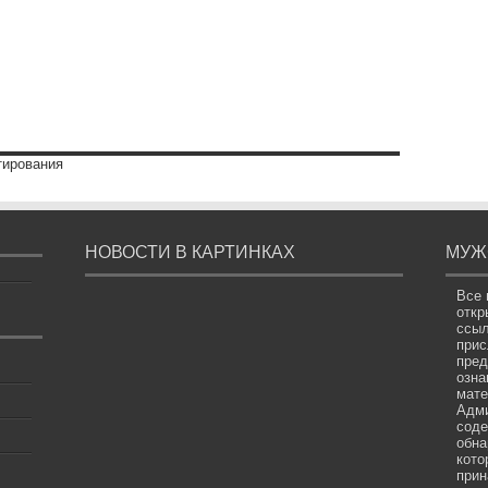
тирования
НОВОСТИ В КАРТИНКАХ
МУЖ
Все 
откр
ссыл
прис
пред
озна
мате
Адми
соде
обна
кото
прин