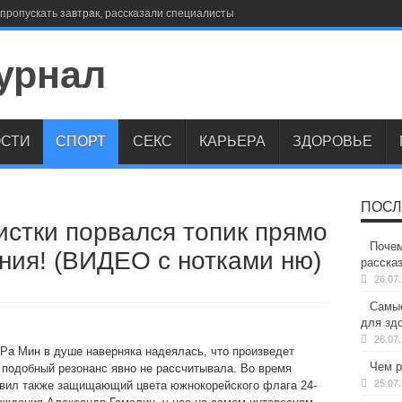
пропускать завтрак, рассказали специалисты
СТИ
СПОРТ
СЕКС
КАРЬЕРА
ЗДОРОВЬЕ
ПОСЛ
истки порвался топик прямо
Почем
ния! (ВИДЕО с нотками ню)
расска
26.07
Самые
для здо
26.07
Ра Мин в душе наверняка надеялась, что произведет
Чем р
 подобный резонанс явно не рассчитывала. Во время
25.07
тавил также защищающий цвета южнокорейского флага 24-