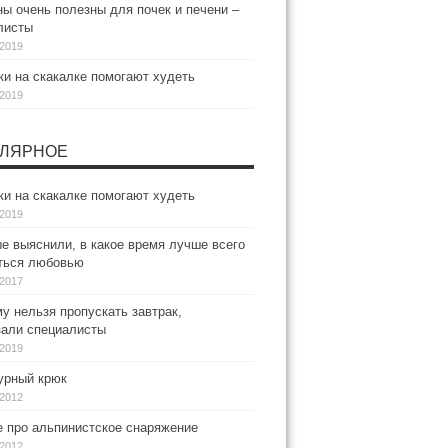
ы очень полезны для почек и печени –
листы
.2019
и на скакалке помогают худеть
.2019
ЛЯРНОЕ
и на скакалке помогают худеть
.2019
е выяснили, в какое время лучше всего
ться любовью
.2017
у нельзя пропускать завтрак,
зали специалисты
.2019
рный крюк
.2012
е про альпинистское снаряжение
.2012