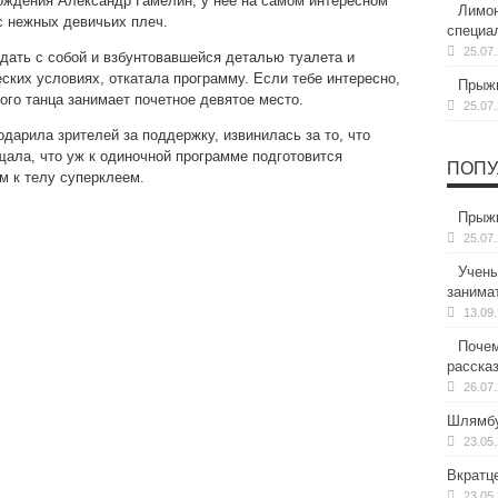
ождения Александр Гамелин, у нее на самом интересном
Лимон
с нежных девичьих плеч.
специа
25.07
дать с собой и взбунтовавшейся деталью туалета и
еских условиях, откатала программу. Если тебе интересно,
Прыжк
ого танца занимает почетное девятое место.
25.07
дарила зрителей за поддержку, извинилась за то, что
щала, что уж к одиночной программе подготовится
ПОПУ
м к телу суперклеем.
Прыжк
25.07
Учены
занима
13.09
Почем
расска
26.07
Шлямбу
23.05
Вкратц
23.05