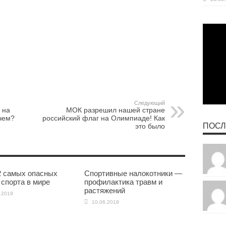
Следующий
 на
МОК разрешил нашей стране
ачем?
российский флаг на Олимпиаде! Как
ПОСЛ
это было
2 самых опасных
Спортивные налокотники —
 спорта в мире
профилактика травм и
растяжений
.2019
10.06.2019