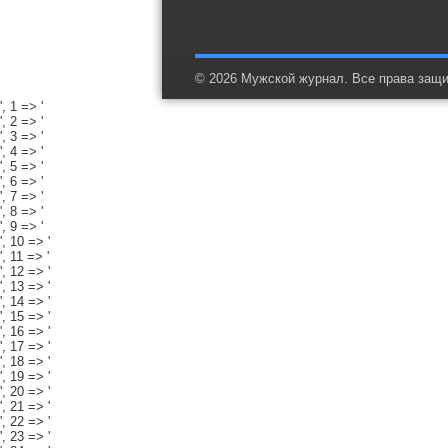
© 2026 Мужской журнал. Все права защ
', 1 => '
', 2 => '
', 3 => '
', 4 => '
', 5 => '
', 6 => '
', 7 => '
', 8 => '
', 9 => '
', 10 => '
', 11 => '
', 12 => '
', 13 => '
', 14 => '
', 15 => '
', 16 => '
', 17 => '
', 18 => '
', 19 => '
', 20 => '
', 21 => '
', 22 => '
', 23 => '