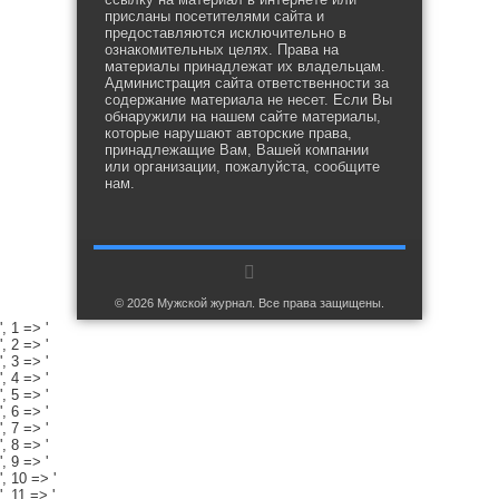
присланы посетителями сайта и
предоставляются исключительно в
ознакомительных целях. Права на
материалы принадлежат их владельцам.
Администрация сайта ответственности за
содержание материала не несет. Если Вы
обнаружили на нашем сайте материалы,
которые нарушают авторские права,
принадлежащие Вам, Вашей компании
или организации, пожалуйста, сообщите
нам.
© 2026 Мужской журнал. Все права защищены.
', 1 => '
', 2 => '
', 3 => '
', 4 => '
', 5 => '
', 6 => '
', 7 => '
', 8 => '
', 9 => '
', 10 => '
', 11 => '