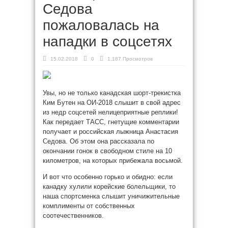
Седова
пожаловалась на
нападки в соцсетях
15.02.2018
0
1,187 Просмотров
Увы, но не только канадская шорт-трекистка
Ким Бутен на ОИ-2018 слышит в свой адрес
из недр соцсетей нелицеприятные реплики!
Как передает ТАСС, гнетущие комментарии
получает и российская лыжница Анастасия
Седова. Об этом она рассказала по
окончании гонок в свободном стиле
на 10
километров, на которых прибежала восьмой.
И вот что особенно горько и обидно: если
канадку хулили корейские болельщики, то
наша спортсменка слышит уничижительные
комплименты от собственных
соотечественников.